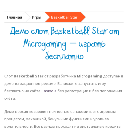
Главная
Игры
Basketball Star
Демо слот Basketball Star от
Microgaming — играть
бесплатно
Слот
Basketball Star
от разработчика
Microgaming
доступен в
демонстрационном режиме. Вы можете запустить игру
бесплатно на сайте
Casino X
без регистрации и без пополнения
счёта.
Демо-версия позволяет полностью ознакомиться с игровым
процессом, механикой, бонусными функциями и уровнем
волатильности. Все раунды проходят на виртуальные кредиты,