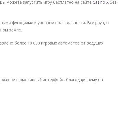
Вы можете запустить игру бесплатно на сайте
Casino X
без
сными функциями и уровнем волатильности. Все раунды
бном темпе.
авлено более 10 000 игровых автоматов от ведущих
рживает адаптивный интерфейс, благодаря чему он