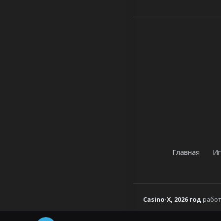
Главная
Иг
Casino-X, 2026 год
работа