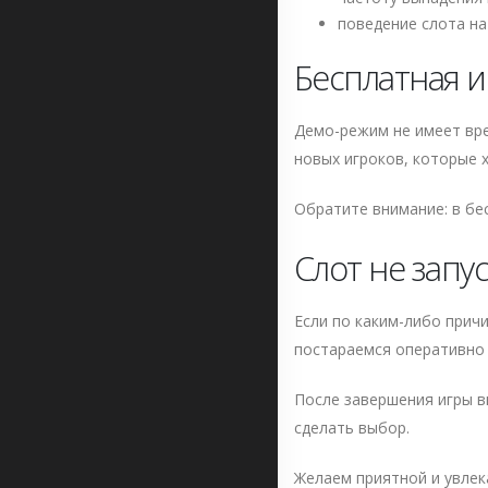
поведение слота на
Бесплатная и
Демо-режим не имеет вр
новых игроков, которые 
Обратите внимание: в бе
Слот не запус
Если по каким-либо прич
постараемся оперативно 
После завершения игры 
сделать выбор.
Желаем приятной и увлек