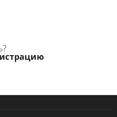
ь?
гистрацию