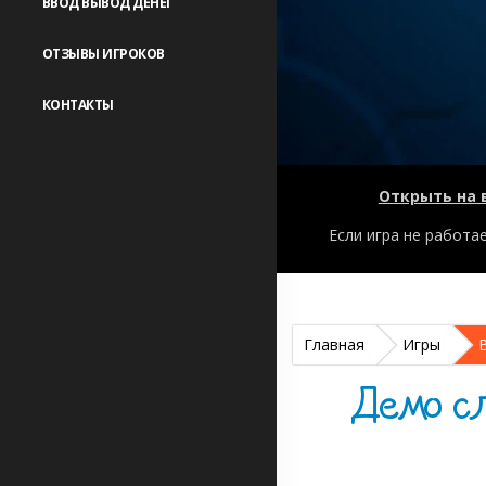
ВВОД ВЫВОД ДЕНЕГ
ОТЗЫВЫ ИГРОКОВ
КОНТАКТЫ
Открыть на 
Если игра не работа
Главная
Игры
Демо сл