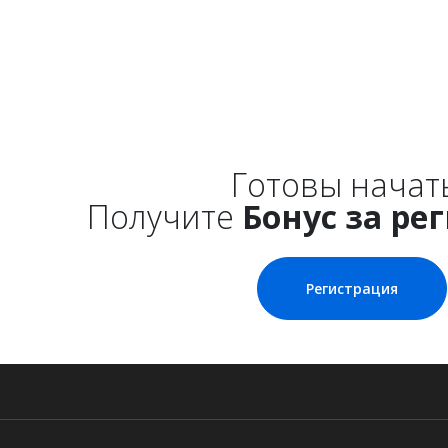
Готовы начат
Получите
Бонус за ре
Регистрация