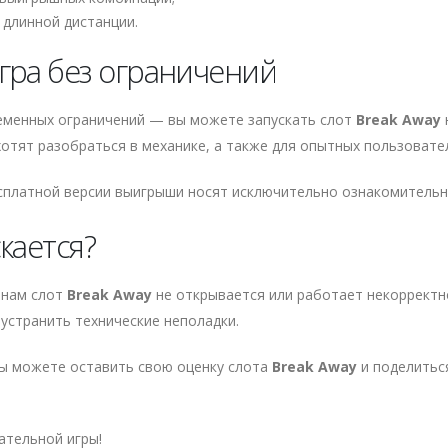
 длинной дистанции.
гра без ограничений
еменных ограничений — вы можете запускать слот
Break Away
хотят разобраться в механике, а также для опытных пользовате
сплатной версии выигрыши носят исключительно ознакомительны
кается?
инам слот
Break Away
не открывается или работает некорректн
устранить технические неполадки.
вы можете оставить свою оценку слота
Break Away
и поделитьс
ательной игры!