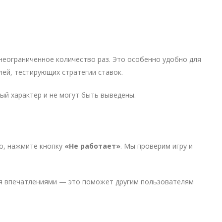
неограниченное количество раз. Это особенно удобно для
лей, тестирующих стратегии ставок.
й характер и не могут быть выведены.
о, нажмите кнопку
«Не работает»
. Мы проверим игру и
я впечатлениями — это поможет другим пользователям