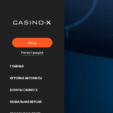
Вход
Регистрация
ГЛАВНАЯ
ИГРОВЫЕ АВТОМАТЫ
БОНУСЫ CASINO-X
МОБИЛЬНАЯ ВЕРСИЯ