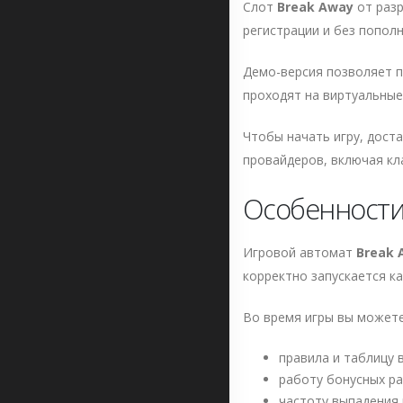
Слот
Break Away
от раз
регистрации и без пополн
Демо-версия позволяет п
проходят на виртуальные
Чтобы начать игру, дост
провайдеров, включая кла
Особенности 
Игровой автомат
Break 
корректно запускается ка
Во время игры вы можете
правила и таблицу 
работу бонусных ра
частоту выпадения