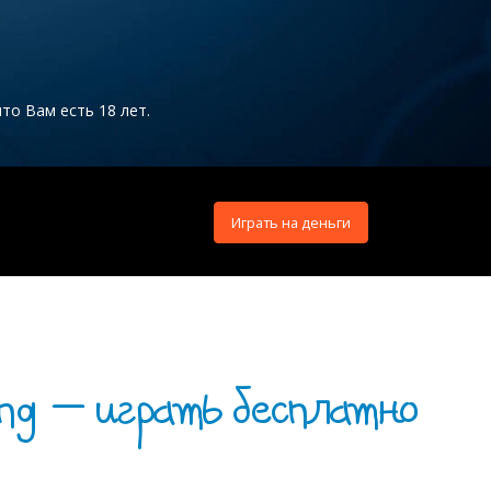
то Вам есть 18 лет.
Играть на деньги
ing — играть бесплатно