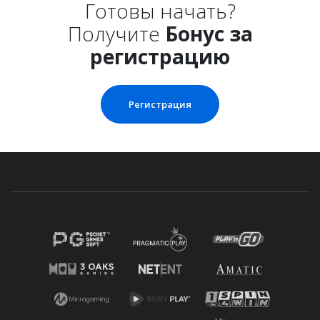
Готовы начать?
Получите
Бонус за
регистрацию
Регистрация