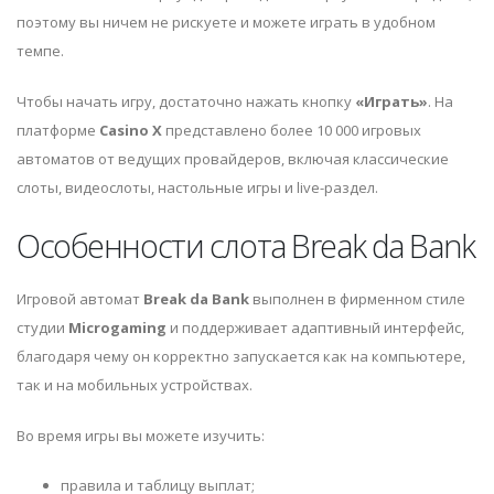
поэтому вы ничем не рискуете и можете играть в удобном
темпе.
Чтобы начать игру, достаточно нажать кнопку
«Играть»
. На
платформе
Casino X
представлено более 10 000 игровых
автоматов от ведущих провайдеров, включая классические
слоты, видеослоты, настольные игры и live-раздел.
Особенности слота Break da Bank
Игровой автомат
Break da Bank
выполнен в фирменном стиле
студии
Microgaming
и поддерживает адаптивный интерфейс,
благодаря чему он корректно запускается как на компьютере,
так и на мобильных устройствах.
Во время игры вы можете изучить:
правила и таблицу выплат;