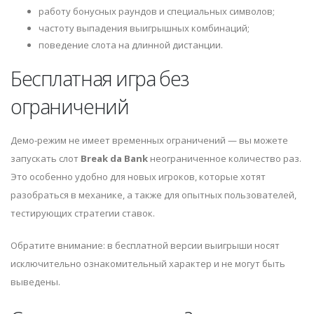
работу бонусных раундов и специальных символов;
частоту выпадения выигрышных комбинаций;
поведение слота на длинной дистанции.
Бесплатная игра без
ограничений
Демо-режим не имеет временных ограничений — вы можете
запускать слот
Break da Bank
неограниченное количество раз.
Это особенно удобно для новых игроков, которые хотят
разобраться в механике, а также для опытных пользователей,
тестирующих стратегии ставок.
Обратите внимание: в бесплатной версии выигрыши носят
исключительно ознакомительный характер и не могут быть
выведены.