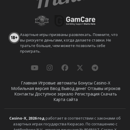
Азартные игры призваны развлекать. Помните, что
вы рискуете деньгами, когда делаете ставки. Не
тратьте больше, чем можете позволить себе
проиграть.
Главная
Игровые автоматы
Бонусы Casino-X
Мобильная версия
Ввод Вывод денег
Отзывы игроков
Контакты
Доступное зеркало
Регистрация
Скачать
Карта сайта
Casino-X, 2026 год
работает в соответствии с законами об
азартных играх государства Кюрасао. По соглашению с
Antillephone N.V., игровая лицензия № 8048/JAZ, Casino-X