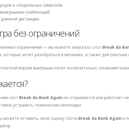
ундов и специальных символов;
 выигрышных комбинаций;
 длинной дистанции.
гра без ограничений
еменных ограничений — вы можете запускать слот
Break da Ba
в, которые хотят разобраться в механике, а также для опытных
сплатной версии выигрыши носят исключительно ознакомительны
кается?
инам слот
Break da Bank Again
не открывается или работает н
ативно устранить технические неполадки.
вы можете оставить свою оценку слота
Break da Bank Again
и п
выбор.