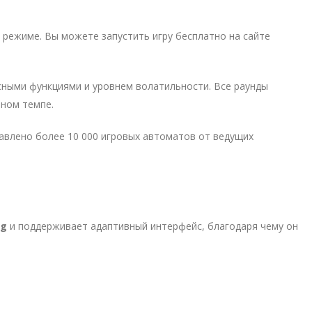
режиме. Вы можете запустить игру бесплатно на сайте
сными функциями и уровнем волатильности. Все раунды
бном темпе.
авлено более 10 000 игровых автоматов от ведущих
ng
и поддерживает адаптивный интерфейс, благодаря чему он