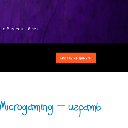
то Вам есть 18 лет.
Играть на деньги
 Microgaming — играть