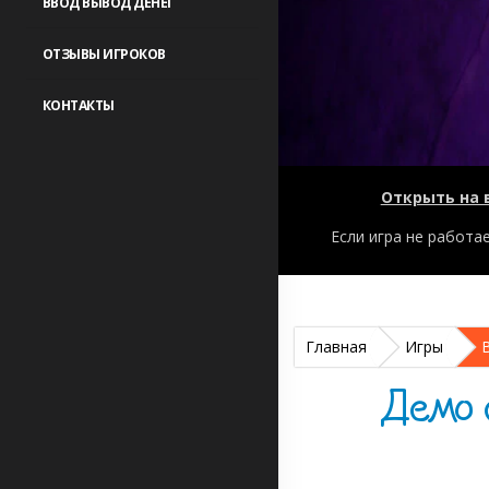
ВВОД ВЫВОД ДЕНЕГ
ОТЗЫВЫ ИГРОКОВ
КОНТАКТЫ
Открыть на 
Если игра не работа
Главная
Игры
Демо 