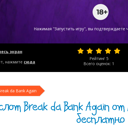
Нажимая "Запустить игру", вы подтверждаете ч
весь экран
Рейтинг
5
ет, нажмите
сюда
Всего оценок:
1
Break da Bank Again
слот Break da Bank Again от
бесплатно