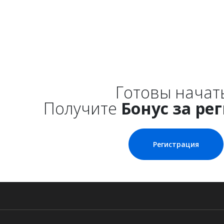
Готовы начат
Получите
Бонус за ре
Регистрация