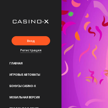
Вход
Регистрация
ГЛАВНАЯ
ИГРОВЫЕ АВТОМАТЫ
БОНУСЫ CASINO-X
МОБИЛЬНАЯ ВЕРСИЯ