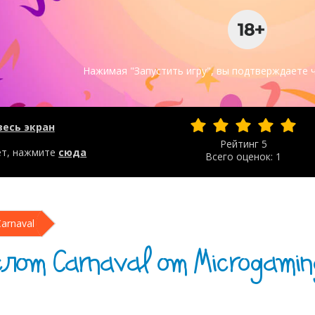
Нажимая "Запустить игру", вы подтверждаете ч
весь экран
Рейтинг
5
ет, нажмите
сюда
Всего оценок:
1
arnaval
лот Carnaval от Microgami