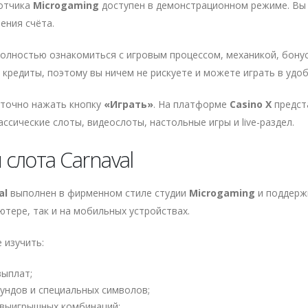
отчика
Microgaming
доступен в демонстрационном режиме. Вы 
ения счёта.
олностью ознакомиться с игровым процессом, механикой, бону
 кредиты, поэтому вы ничем не рискуете и можете играть в удо
аточно нажать кнопку
«Играть»
. На платформе
Casino X
предст
ссические слоты, видеослоты, настольные игры и live-раздел.
слота Carnaval
al
выполнен в фирменном стиле студии
Microgaming
и поддерж
ютере, так и на мобильных устройствах.
 изучить:
выплат;
ундов и специальных символов;
 выигрышных комбинаций;