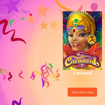
Carnaval
Запустить игру