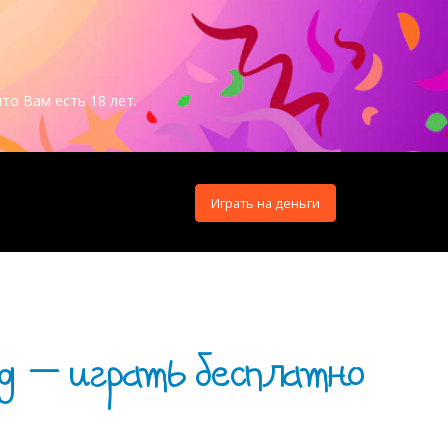
то Вам есть 18 лет.
Играть на деньги
ng — играть бесплатно