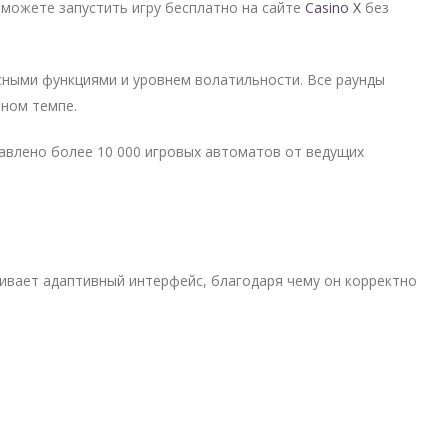
можете запустить игру бесплатно на сайте
Casino X
без
сными функциями и уровнем волатильности. Все раунды
бном темпе.
авлено более 10 000 игровых автоматов от ведущих
ивает адаптивный интерфейс, благодаря чему он корректно