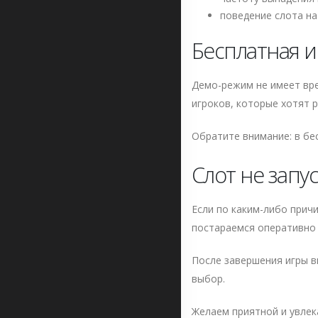
поведение слота на
Бесплатная и
Демо-режим не имеет вр
игроков, которые хотят 
Обратите внимание: в бе
Слот не запус
Если по каким-либо прич
постараемся оперативно 
После завершения игры 
выбор.
Желаем приятной и увлек