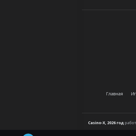
Главная
Иг
Casino-X, 2026 год
работа