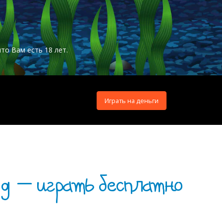
то Вам есть 18 лет.
Играть на деньги
ing — играть бесплатно