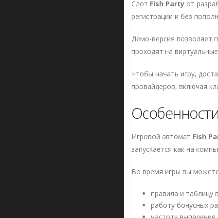
Слот
Fish Party
от разра
регистрации и без пополн
Демо-версия позволяет п
проходят на виртуальные
Чтобы начать игру, дост
провайдеров, включая кла
Особенности 
Игровой автомат
Fish Pa
запускается как на компь
Во время игры вы можете
правила и таблицу 
работу бонусных ра
частоту выпадения