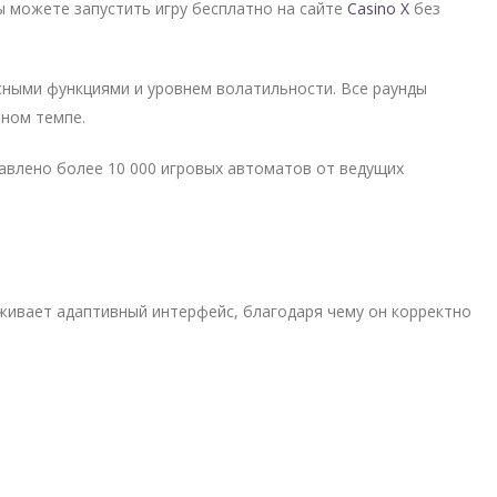
 можете запустить игру бесплатно на сайте
Casino X
без
сными функциями и уровнем волатильности. Все раунды
бном темпе.
авлено более 10 000 игровых автоматов от ведущих
живает адаптивный интерфейс, благодаря чему он корректно