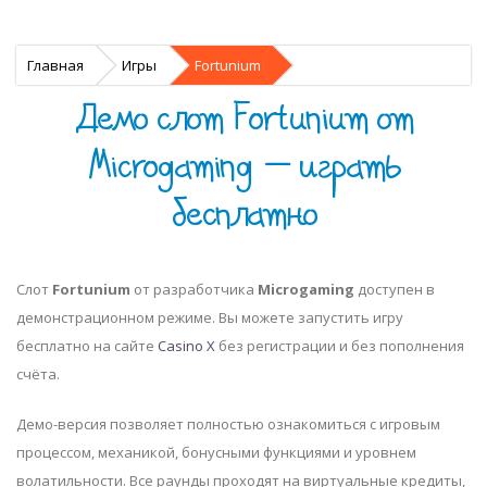
Главная
Игры
Fortunium
Демо слот Fortunium от
Microgaming — играть
бесплатно
Слот
Fortunium
от разработчика
Microgaming
доступен в
демонстрационном режиме. Вы можете запустить игру
бесплатно на сайте
Casino X
без регистрации и без пополнения
счёта.
Демо-версия позволяет полностью ознакомиться с игровым
процессом, механикой, бонусными функциями и уровнем
волатильности. Все раунды проходят на виртуальные кредиты,