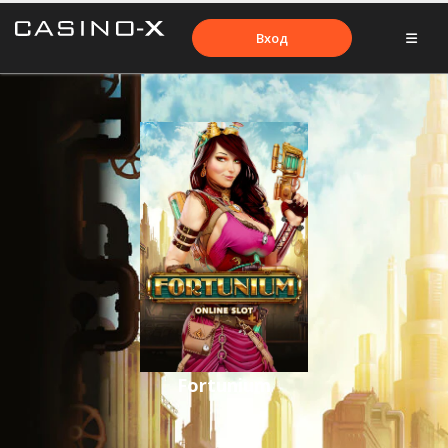
Вход
Fortunium