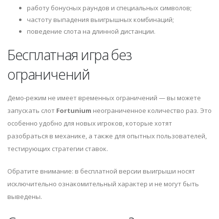
работу бонусных раундов и специальных символов;
частоту выпадения выигрышных комбинаций;
поведение слота на длинной дистанции.
Бесплатная игра без
ограничений
Демо-режим не имеет временных ограничений — вы можете
запускать слот
Fortunium
неограниченное количество раз. Это
особенно удобно для новых игроков, которые хотят
разобраться в механике, а также для опытных пользователей,
тестирующих стратегии ставок.
Обратите внимание: в бесплатной версии выигрыши носят
исключительно ознакомительный характер и не могут быть
выведены.