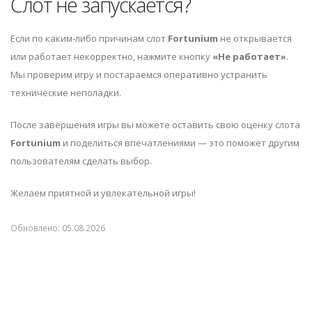
Слот не запускается?
Если по каким-либо причинам слот
Fortunium
не открывается
или работает некорректно, нажмите кнопку
«Не работает»
.
Мы проверим игру и постараемся оперативно устранить
технические неполадки.
После завершения игры вы можете оставить свою оценку слота
Fortunium
и поделиться впечатлениями — это поможет другим
пользователям сделать выбор.
Желаем приятной и увлекательной игры!
Обновлено:
05.08.2026