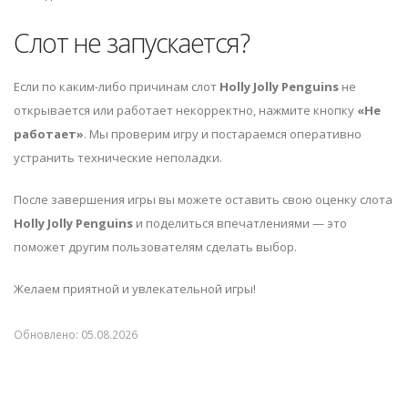
Слот не запускается?
Если по каким-либо причинам слот
Holly Jolly Penguins
не
открывается или работает некорректно, нажмите кнопку
«Не
работает»
. Мы проверим игру и постараемся оперативно
устранить технические неполадки.
После завершения игры вы можете оставить свою оценку слота
Holly Jolly Penguins
и поделиться впечатлениями — это
поможет другим пользователям сделать выбор.
Желаем приятной и увлекательной игры!
Обновлено:
05.08.2026