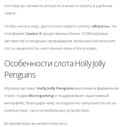
поэтому вы ничем не рискуете и можете играть в удобном
темпе.
Чтобы начать игру, достаточно нажать кнопку
«Играть»
. На
платформе
Casino X
представлено более 10 000 игровых
автоматов от ведущих провайдеров, включая классические
слоты, видеослоты, настольные игры и live-раздел.
Особенности слота Holly Jolly
Penguins
Игровой автомат
Holly Jolly Penguins
выполнен в фирменном
стиле студии
Microgaming
и поддерживает адаптивный
интерфейс, благодаря чему он корректно запускается как на
компьютере, так и на мобильных устройствах.
Во время игры вы можете изучить: