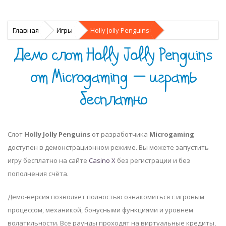
Главная
Игры
Holly Jolly Penguins
Демо слот Holly Jolly Penguins
от Microgaming — играть
бесплатно
Слот
Holly Jolly Penguins
от разработчика
Microgaming
доступен в демонстрационном режиме. Вы можете запустить
игру бесплатно на сайте
Casino X
без регистрации и без
пополнения счёта.
Демо-версия позволяет полностью ознакомиться с игровым
процессом, механикой, бонусными функциями и уровнем
волатильности. Все раунды проходят на виртуальные кредиты,