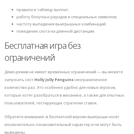
правила и таблицу выплат;
работу бонусных раундов и специальных символов;
частоту выпадения выигрышных комбинаций;
поведение слота на длинной дистанции.
Бесплатная игра без
ограничений
Демо-режим не имеет временных ограничений — вы можете
запускать слот
Holly Jolly Penguins
неограниченное
количество раз. Это особенно удобно для новых игроков,
которые хотят разобраться в механике, а также для опытных
пользователей, тестирующих стратегии ставок.
Обратите внимание: в бесплатной версии выигрыши носят
исключительно ознакомительный характер и не могут быть
выведены.