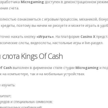
азработчика
Microgaming
доступен в демонстрационном режиме
ения счёта.
олностью ознакомиться с игровым процессом, механикой, бону
 кредиты, поэтому вы ничем не рискуете и можете играть в удо
аточно нажать кнопку
«Играть»
. На платформе
Casino X
предст
ссические слоты, видеослоты, настольные игры и live-раздел.
слота Kings Of Cash
Of Cash
выполнен в фирменном стиле студии
Microgaming
и под
к на компьютере, так и на мобильных устройствах.
 изучить:
выплат;
ундов и специальных символов;
 выигрышных комбинаций;