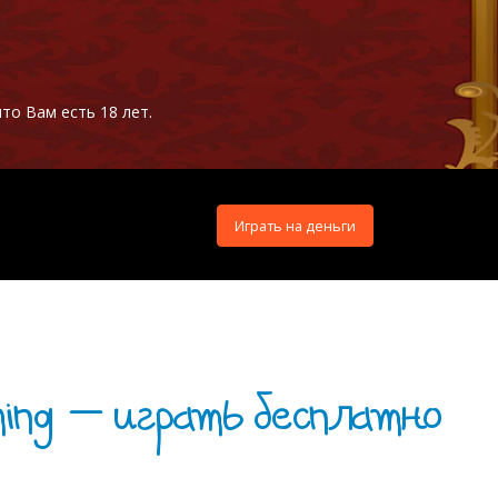
то Вам есть 18 лет.
Играть на деньги
ming — играть бесплатно