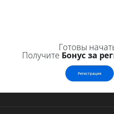
Готовы начат
Получите
Бонус за ре
Регистрация