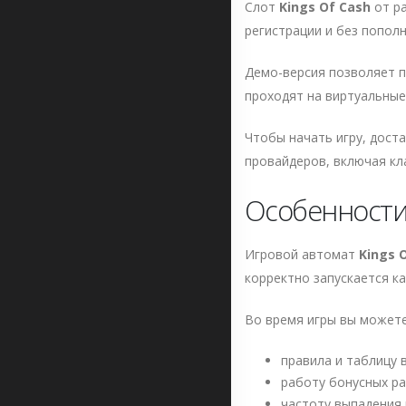
Слот
Kings Of Cash
от р
регистрации и без пополн
Демо-версия позволяет п
проходят на виртуальные
Чтобы начать игру, дост
провайдеров, включая кла
Особенности 
Игровой автомат
Kings 
корректно запускается ка
Во время игры вы можете
правила и таблицу 
работу бонусных ра
частоту выпадения