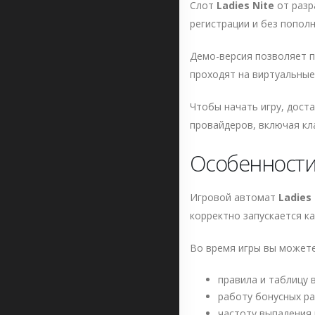
Слот
Ladies Nite
от раз
регистрации и без пополн
Демо-версия позволяет п
проходят на виртуальные
Чтобы начать игру, дост
провайдеров, включая кла
Особенности 
Игровой автомат
Ladies
корректно запускается ка
Во время игры вы можете
правила и таблицу 
работу бонусных ра
частоту выпадения