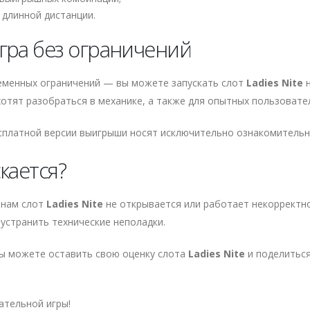
 длинной дистанции.
гра без ограничений
еменных ограничений — вы можете запускать слот
Ladies Nite
н
хотят разобраться в механике, а также для опытных пользовате
сплатной версии выигрыши носят исключительно ознакомительны
кается?
инам слот
Ladies Nite
не открывается или работает некорректн
устранить технические неполадки.
вы можете оставить свою оценку слота
Ladies Nite
и поделитьс
ательной игры!