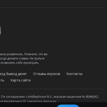
аны развлекать. Помните, что вы
огда делаете ставки. Не тратьте
позволить себе проиграть.
вод Вывод денег
Отзывы игроков
Контакты
ать
Карта сайта
По соглашению с Antillephone N.V., игровая лицензия № 8048/JAZ,
 Kwartierweg 10, Livestrong, Кюрасао.