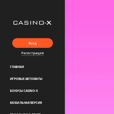
Вход
Регистрация
ГЛАВНАЯ
ИГРОВЫЕ АВТОМАТЫ
БОНУСЫ CASINO-X
МОБИЛЬНАЯ ВЕРСИЯ