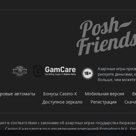
Азартные игры призв
рискуете деньгами, к
больше, чем можете 
ровые автоматы
Бонусы Casino-X
Мобильная версия
В
Доступное зеркало
Регистрация
Скач
ет в соответствии с законами об азартных играх государства Кюрасао. 
Casino-X находится под управлением компанией Pomadorro N.V., Groot