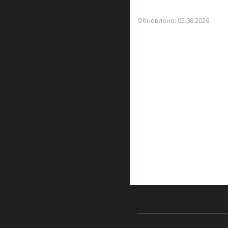
Обновлено:
05.08.2026