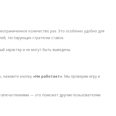
еограниченное количество раз. Это особенно удобно для
лей, тестирующих стратегии ставок.
й характер и не могут быть выведены.
о, нажмите кнопку
«Не работает»
. Мы проверим игру и
я впечатлениями — это поможет другим пользователям