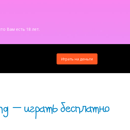
то Вам есть 18 лет.
Играть на деньги
ing — играть бесплатно