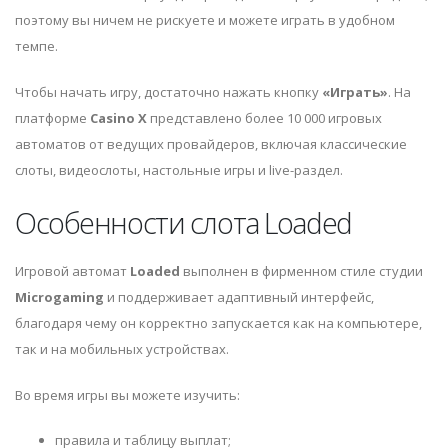
поэтому вы ничем не рискуете и можете играть в удобном
темпе.
Чтобы начать игру, достаточно нажать кнопку
«Играть»
. На
платформе
Casino X
представлено более 10 000 игровых
автоматов от ведущих провайдеров, включая классические
слоты, видеослоты, настольные игры и live-раздел.
Особенности слота Loaded
Игровой автомат
Loaded
выполнен в фирменном стиле студии
Microgaming
и поддерживает адаптивный интерфейс,
благодаря чему он корректно запускается как на компьютере,
так и на мобильных устройствах.
Во время игры вы можете изучить:
правила и таблицу выплат;