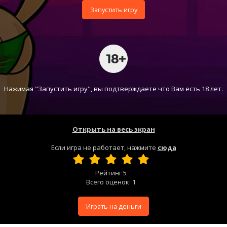
Запустить игру
Нажимая "Запустить игру", вы подтверждаете что Вам есть 18 лет.
Открыть на весь экран
Если игра не работает, нажмите
сюда
Рейтинг
5
Всего оценок:
1
Играть на деньги