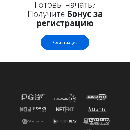
Готовы начать?
Получите
Бонус за
регистрацию
Регистрация