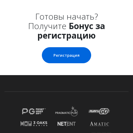
Готовы начать?
Получите
Бонус за
регистрацию
Регистрация