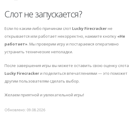
Слот не запускается?
Если по каким-либо причинам слот
Lucky Firecracker
не
открывается или работает некорректно, нажмите кнопку
«Не
работает»
. Мы проверим игру и постараемся оперативно
устранить технические неполадки.
После завершения игры вы можете оставить свою оценку слота
Lucky Firecracker
и поделиться впечатлениями — это поможет
другим пользователям сделать выбор.
Желаем приятной и увлекательной игры!
Обновлено:
09.08.2026