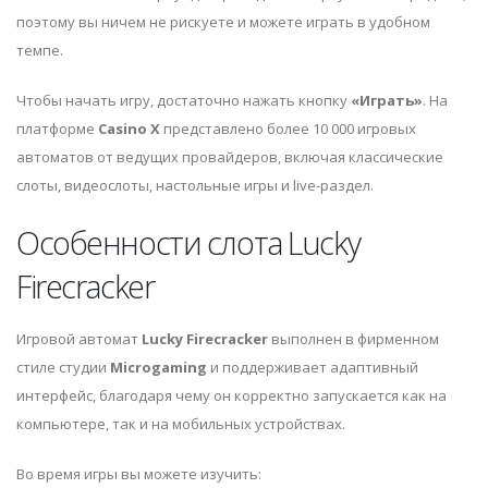
поэтому вы ничем не рискуете и можете играть в удобном
темпе.
Чтобы начать игру, достаточно нажать кнопку
«Играть»
. На
платформе
Casino X
представлено более 10 000 игровых
автоматов от ведущих провайдеров, включая классические
слоты, видеослоты, настольные игры и live-раздел.
Особенности слота Lucky
Firecracker
Игровой автомат
Lucky Firecracker
выполнен в фирменном
стиле студии
Microgaming
и поддерживает адаптивный
интерфейс, благодаря чему он корректно запускается как на
компьютере, так и на мобильных устройствах.
Во время игры вы можете изучить: