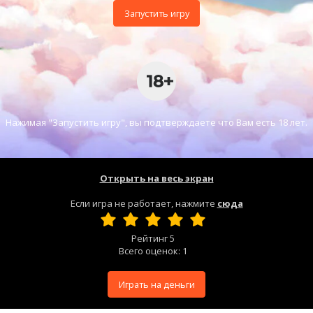
Запустить игру
Нажимая "Запустить игру", вы подтверждаете что Вам есть 18 лет.
Открыть на весь экран
Если игра не работает, нажмите
сюда
Рейтинг
5
Всего оценок:
1
Играть на деньги