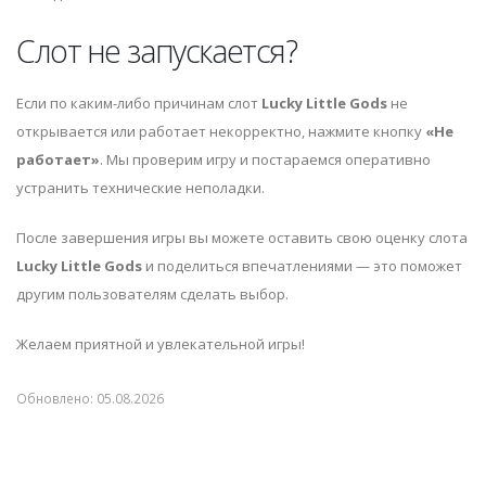
Слот не запускается?
Если по каким-либо причинам слот
Lucky Little Gods
не
открывается или работает некорректно, нажмите кнопку
«Не
работает»
. Мы проверим игру и постараемся оперативно
устранить технические неполадки.
После завершения игры вы можете оставить свою оценку слота
Lucky Little Gods
и поделиться впечатлениями — это поможет
другим пользователям сделать выбор.
Желаем приятной и увлекательной игры!
Обновлено:
05.08.2026