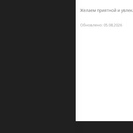
Желаем приятной и увлек
Обновлено:
05.08.2026