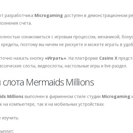
т разработчика
Microgaming
доступен в демонстрационном ре
полнения счёта.
олностью ознакомиться с игровым процессом, механикой, бону
 кредиты, поэтому вы ничем не рискуете и можете играть в удо
аточно нажать кнопку
«Играть»
. На платформе
Casino X
предст
ссические слоты, видеослоты, настольные игры и live-раздел.
слота Mermaids Millions
ds Millions
выполнен в фирменном стиле студии
Microgaming
и
к на компьютере, так и на мобильных устройствах.
 изучить:
выплат;