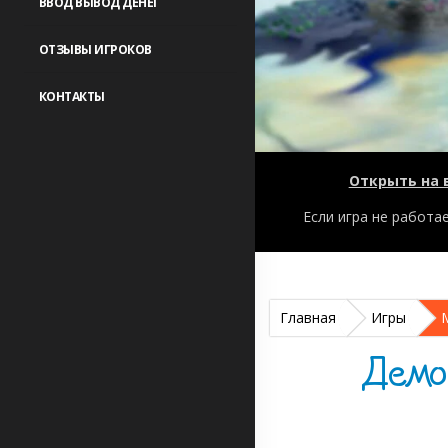
ВВОД ВЫВОД ДЕНЕГ
ОТЗЫВЫ ИГРОКОВ
КОНТАКТЫ
Открыть на 
Если игра не работа
Главная
Игры
M
Демо 