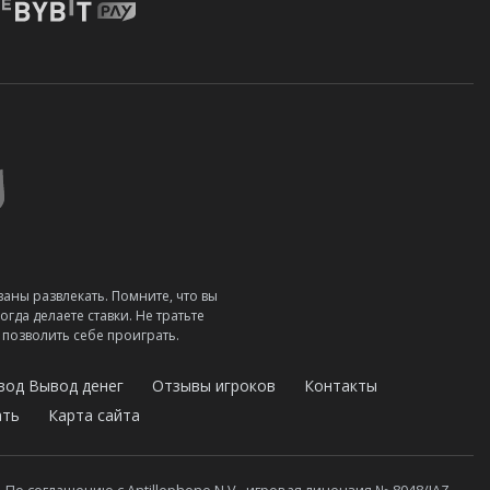
аны развлекать. Помните, что вы
огда делаете ставки. Не тратьте
позволить себе проиграть.
вод Вывод денег
Отзывы игроков
Контакты
ать
Карта сайта