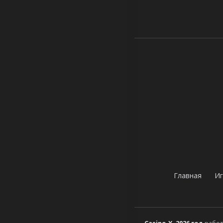
Главная
Иг