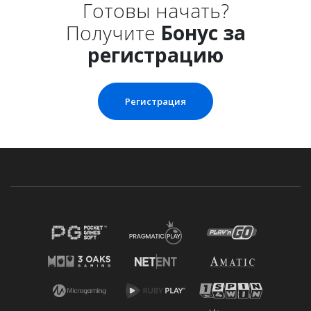
Готовы начать?
Получите
Бонус за
регистрацию
Регистрация