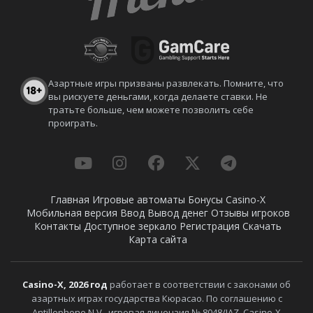
Азартные игры призваны развлекать. Помните, что
вы рискуете деньгами, когда делаете ставки. Не
тратьте больше, чем можете позволить себе
проиграть.
Главная
Игровые автоматы
Бонусы Casino-X
Мобильная версия
Ввод Вывод денег
Отзывы игроков
Контакты
Доступное зеркало
Регистрация
Скачать
Карта сайта
Casino-X, 2026 год
работает в соответствии с законами об
азартных играх государства Кюрасао. По соглашению с
Antillephone N.V., игровая лицензия № 8048/JAZ, Casino-X