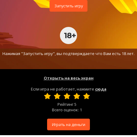
Запустить игру
Нажимая "Запустить игру", вы подтверждаете что Вам есть 18 лет.
Открыть на весь экран
Если игра не работает, нажмите
сюда
Рейтинг
5
Всего оценок:
1
Играть на деньги