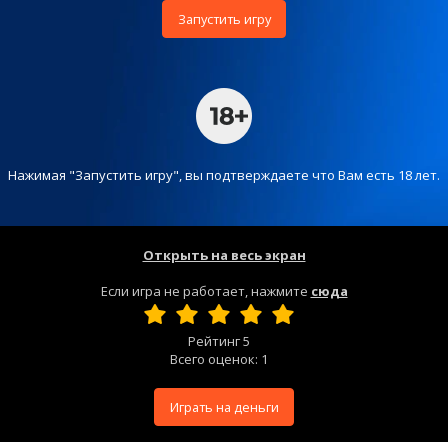
Запустить игру
Нажимая "Запустить игру", вы подтверждаете что Вам есть 18 лет.
Открыть на весь экран
Если игра не работает, нажмите
сюда
Рейтинг
5
Всего оценок:
1
Играть на деньги