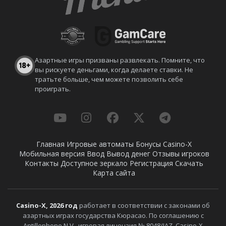
Азартные игры призваны развлекать. Помните, что
вы рискуете деньгами, когда делаете ставки. Не
тратьте больше, чем можете позволить себе
проиграть.
Главная
Игровые автоматы
Бонусы Casino-X
Мобильная версия
Ввод Вывод денег
Отзывы игроков
Контакты
Доступное зеркало
Регистрация
Скачать
Карта сайта
Casino-X, 2026 год
работает в соответствии с законами об
азартных играх государства Кюрасао. По соглашению с
Antillephone N.V., игровая лицензия № 8048/JAZ, Casino-X