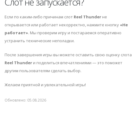
Слот не запускается?
Если по каким-либо причинам слот
Reel Thunder
не
открывается или работает некорректно, нажмите кнопку
«Не
работает»
. Мы проверим игру и постараемся оперативно
устранить технические неполадки.
После завершения игры вы можете оставить свою оценку слота
Reel Thunder
и поделиться впечатлениями — это поможет
другим пользователям сделать выбор.
Желаем приятной и увлекательной игры!
Обновлено:
05.08.2026