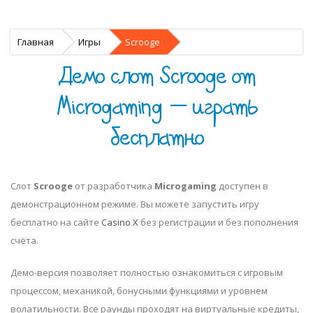
Главная
Игры
Scrooge
Демо слот Scrooge от
Microgaming — играть
бесплатно
Слот
Scrooge
от разработчика
Microgaming
доступен в
демонстрационном режиме. Вы можете запустить игру
бесплатно на сайте
Casino X
без регистрации и без пополнения
счёта.
Демо-версия позволяет полностью ознакомиться с игровым
процессом, механикой, бонусными функциями и уровнем
волатильности. Все раунды проходят на виртуальные кредиты,