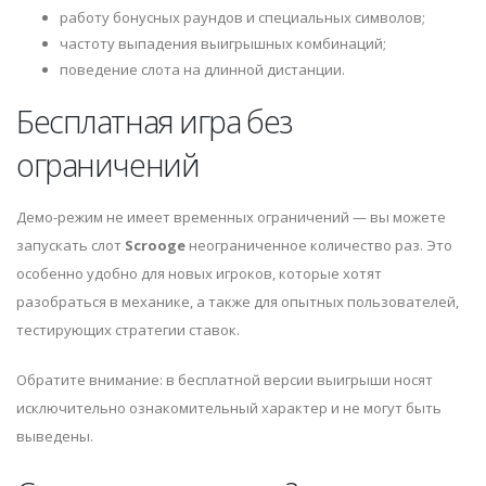
работу бонусных раундов и специальных символов;
частоту выпадения выигрышных комбинаций;
поведение слота на длинной дистанции.
Бесплатная игра без
ограничений
Демо-режим не имеет временных ограничений — вы можете
запускать слот
Scrooge
неограниченное количество раз. Это
особенно удобно для новых игроков, которые хотят
разобраться в механике, а также для опытных пользователей,
тестирующих стратегии ставок.
Обратите внимание: в бесплатной версии выигрыши носят
исключительно ознакомительный характер и не могут быть
выведены.