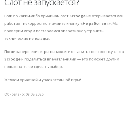
Слот не запускается?
Если по каким-либо причинам слот
Scrooge
не открывается или
работает некорректно, нажмите кнопку
«Не работает»
. Мы
проверим игру и постараемся оперативно устранить
технические неполадки.
После завершения игры вы можете оставить свою оценку слота
Scrooge
и поделиться впечатлениями — это поможет другим
пользователям сделать выбор.
Желаем приятной и увлекательной игры!
Обновлено:
09.08.2026