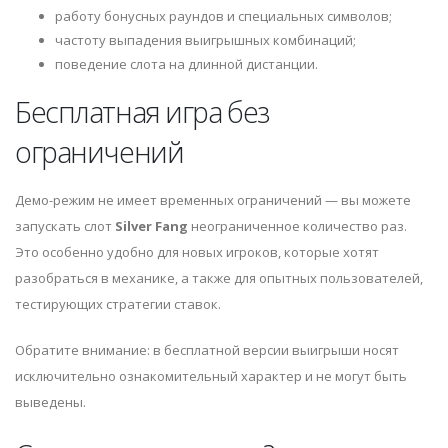
работу бонусных раундов и специальных символов;
частоту выпадения выигрышных комбинаций;
поведение слота на длинной дистанции.
Бесплатная игра без
ограничений
Демо-режим не имеет временных ограничений — вы можете
запускать слот
Silver Fang
неограниченное количество раз.
Это особенно удобно для новых игроков, которые хотят
разобраться в механике, а также для опытных пользователей,
тестирующих стратегии ставок.
Обратите внимание: в бесплатной версии выигрыши носят
исключительно ознакомительный характер и не могут быть
выведены.