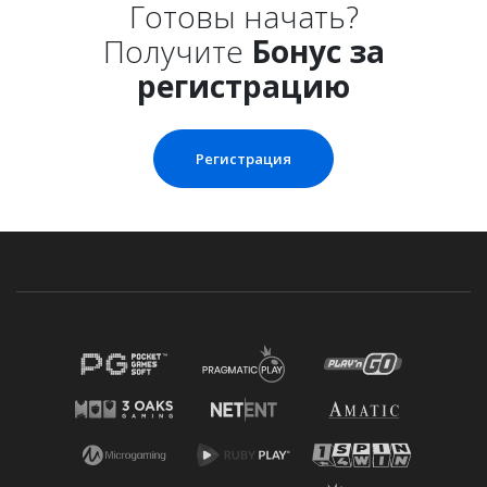
Готовы начать?
Получите
Бонус за
регистрацию
Регистрация