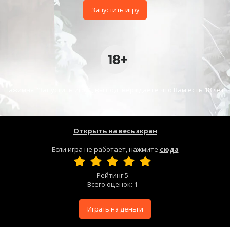
Запустить игру
Нажимая "Запустить игру", вы подтверждаете что Вам есть 18 лет.
Открыть на весь экран
Если игра не работает, нажмите
сюда
Рейтинг
5
Всего оценок:
1
Играть на деньги