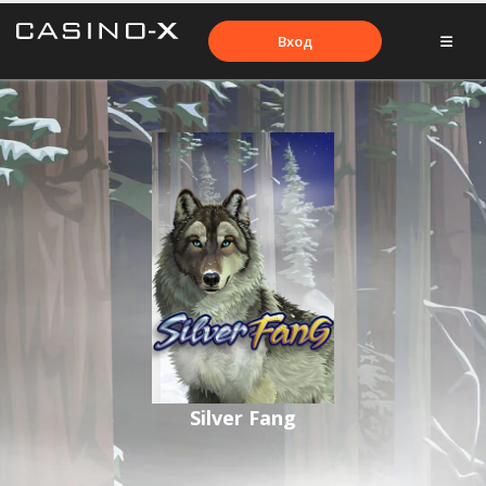
Вход
Silver Fang