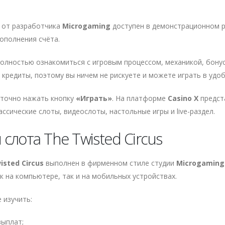
от разработчика
Microgaming
доступен в демонстрационном р
пополнения счёта.
олностью ознакомиться с игровым процессом, механикой, бону
 кредиты, поэтому вы ничем не рискуете и можете играть в удо
аточно нажать кнопку
«Играть»
. На платформе
Casino X
предст
ссические слоты, видеослоты, настольные игры и live-раздел.
слота The Twisted Circus
isted Circus
выполнен в фирменном стиле студии
Microgaming
к на компьютере, так и на мобильных устройствах.
 изучить:
выплат;