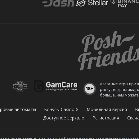
Азартные игры призв
рискуете деньгами, к
больше, чем можете 
ровые автоматы
Бонусы Casino-X
Мобильная версия
В
Доступное зеркало
Регистрация
Скач