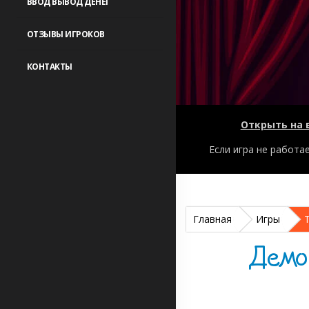
ВВОД ВЫВОД ДЕНЕГ
ОТЗЫВЫ ИГРОКОВ
КОНТАКТЫ
Открыть на 
Если игра не работа
Главная
Игры
T
Демо 