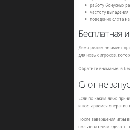
работу бонусных ра
частоту выпадения
поведение слота на
Бесплатная и
Демо-режим не имеет вр
для новых игроков, кото
Обратите внимание: в бе
Слот не запус
Если по каким-либо прич
и постараемся оперативн
После завершения игры 
пользователям сделать 