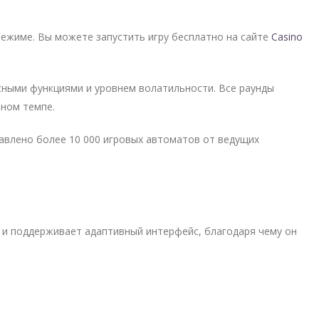
ежиме. Вы можете запустить игру бесплатно на сайте
Casino
сными функциями и уровнем волатильности. Все раунды
бном темпе.
авлено более 10 000 игровых автоматов от ведущих
и поддерживает адаптивный интерфейс, благодаря чему он