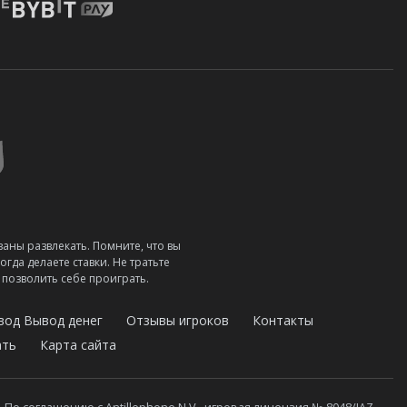
аны развлекать. Помните, что вы
огда делаете ставки. Не тратьте
позволить себе проиграть.
вод Вывод денег
Отзывы игроков
Контакты
ать
Карта сайта