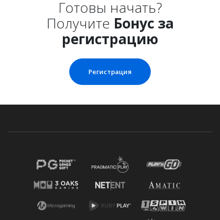
Готовы начать?
Получите
Бонус за
регистрацию
Регистрация