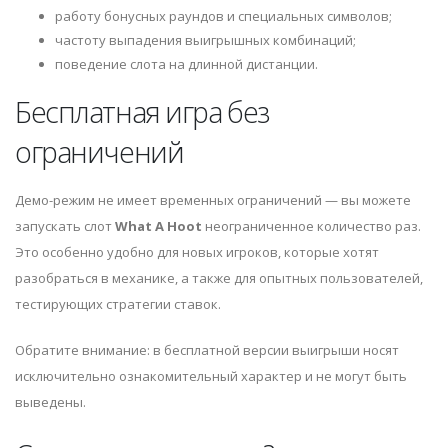
работу бонусных раундов и специальных символов;
частоту выпадения выигрышных комбинаций;
поведение слота на длинной дистанции.
Бесплатная игра без
ограничений
Демо-режим не имеет временных ограничений — вы можете
запускать слот
What A Hoot
неограниченное количество раз.
Это особенно удобно для новых игроков, которые хотят
разобраться в механике, а также для опытных пользователей,
тестирующих стратегии ставок.
Обратите внимание: в бесплатной версии выигрыши носят
исключительно ознакомительный характер и не могут быть
выведены.