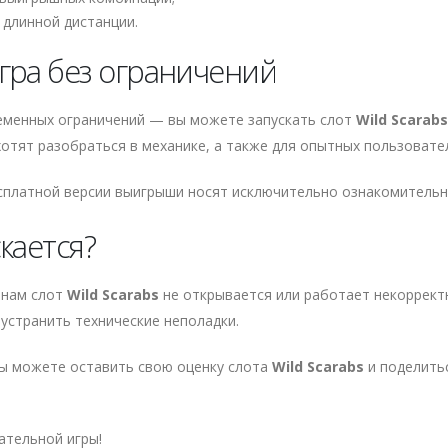
 длинной дистанции.
гра без ограничений
еменных ограничений — вы можете запускать слот
Wild Scarabs
хотят разобраться в механике, а также для опытных пользовате
сплатной версии выигрыши носят исключительно ознакомительны
кается?
инам слот
Wild Scarabs
не открывается или работает некоррект
устранить технические неполадки.
вы можете оставить свою оценку слота
Wild Scarabs
и поделить
ательной игры!