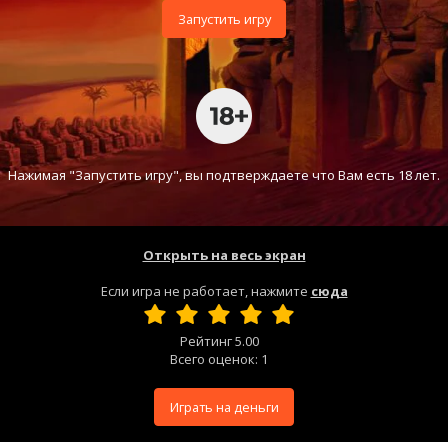
Запустить игру
Нажимая "Запустить игру", вы подтверждаете что Вам есть 18 лет.
Открыть на весь экран
Если игра не работает, нажмите
сюда
Рейтинг
5.00
Всего оценок:
1
Играть на деньги