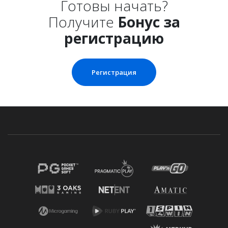
Готовы начать?
Получите
Бонус за
регистрацию
Регистрация