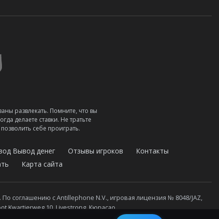
аны развлекать. Помните, что вы
огда делаете ставки. Не тратьте
позволить себе проиграть.
вод Вывод денег
Отзывы игроков
Контакты
ать
Карта сайта
По соглашению с Antillephone N.V., игровая лицензия № 8048/JAZ,
 Kwartierweg 10, Livestrong, Кюрасао.