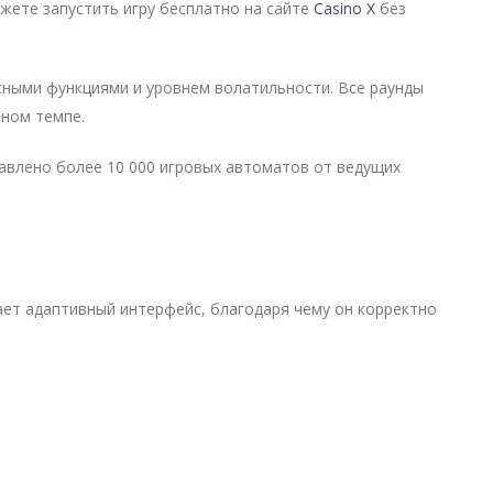
жете запустить игру бесплатно на сайте
Casino X
без
сными функциями и уровнем волатильности. Все раунды
бном темпе.
авлено более 10 000 игровых автоматов от ведущих
ет адаптивный интерфейс, благодаря чему он корректно