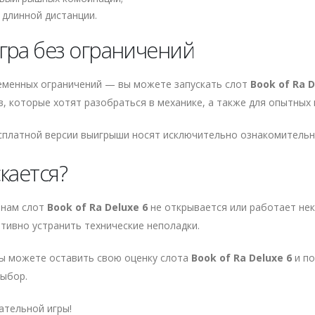
 длинной дистанции.
гра без ограничений
еменных ограничений — вы можете запускать слот
Book of Ra D
в, которые хотят разобраться в механике, а также для опытных
сплатной версии выигрыши носят исключительно ознакомительны
кается?
инам слот
Book of Ra Deluxe 6
не открывается или работает не
ативно устранить технические неполадки.
вы можете оставить свою оценку слота
Book of Ra Deluxe 6
и по
выбор.
ательной игры!