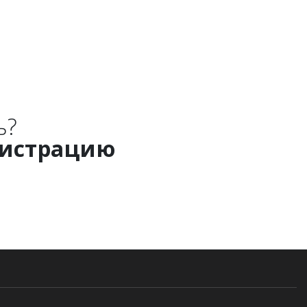
ь?
гистрацию