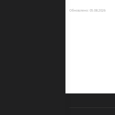
Обновлено:
05.08.2026