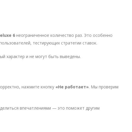
eluxe 6
неограниченное количество раз. Это особенно
 пользователей, тестирующих стратегии ставок.
й характер и не могут быть выведены.
корректно, нажмите кнопку
«Не работает»
. Мы проверим
делиться впечатлениями — это поможет другим