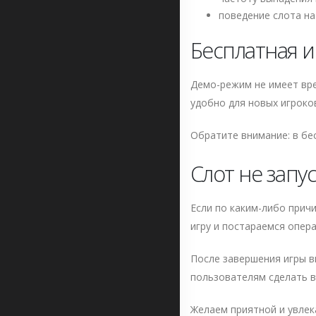
поведение слота на
Бесплатная и
Демо-режим не имеет вр
удобно для новых игроко
Обратите внимание: в бе
Слот не запус
Если по каким-либо прич
игру и постараемся опер
После завершения игры 
пользователям сделать 
Желаем приятной и увлек