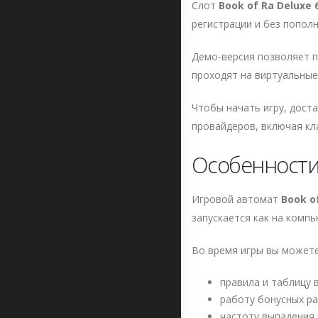
Слот
Book of Ra Deluxe 
регистрации и без пополн
Демо-версия позволяет п
проходят на виртуальные
Чтобы начать игру, дост
провайдеров, включая кла
Особенности 
Игровой автомат
Book o
запускается как на компь
Во время игры вы можете
правила и таблицу 
работу бонусных ра
частоту выпадения