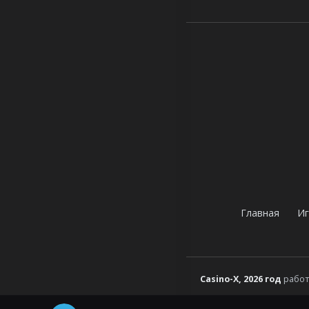
Главная
Иг
Casino-X, 2026 год
работа