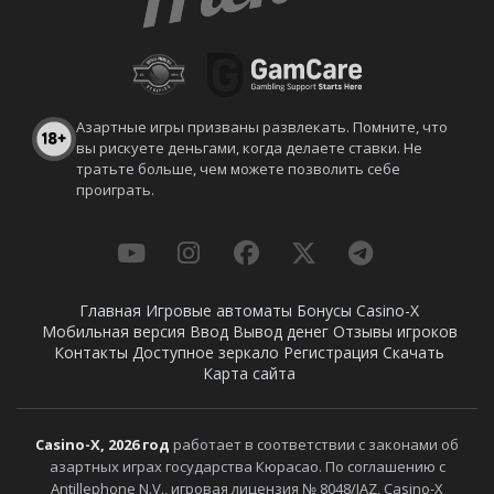
Азартные игры призваны развлекать. Помните, что
вы рискуете деньгами, когда делаете ставки. Не
тратьте больше, чем можете позволить себе
проиграть.
Главная
Игровые автоматы
Бонусы Casino-X
Мобильная версия
Ввод Вывод денег
Отзывы игроков
Контакты
Доступное зеркало
Регистрация
Скачать
Карта сайта
Casino-X, 2026 год
работает в соответствии с законами об
азартных играх государства Кюрасао. По соглашению с
Antillephone N.V., игровая лицензия № 8048/JAZ, Casino-X