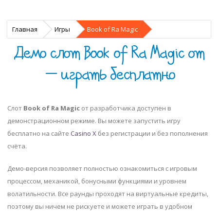
Главная
Игры
Book of Ra Magic
Демо слот Book of Ra Magic от
— играть бесплатно
Слот
Book of Ra Magic
от разработчика
доступен в
демонстрационном режиме. Вы можете запустить игру
бесплатно на сайте
Casino X
без регистрации и без пополнения
счёта.
Демо-версия позволяет полностью ознакомиться с игровым
процессом, механикой, бонусными функциями и уровнем
волатильности. Все раунды проходят на виртуальные кредиты,
поэтому вы ничем не рискуете и можете играть в удобном