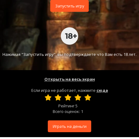
Запустить игру
Нажимая "Запустить игру", вы подтверждаете что Вам есть 18 лет.
Открыть на весь экран
Если игра не работает, нажмите
сюда
Рейтинг
5
Всего оценок:
1
Играть на деньги