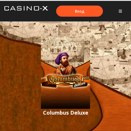
Вход
Columbus Deluxe