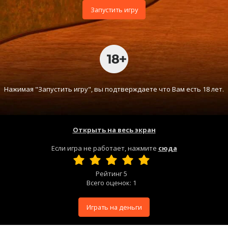
Запустить игру
Нажимая "Запустить игру", вы подтверждаете что Вам есть 18 лет.
Открыть на весь экран
Если игра не работает, нажмите
сюда
Рейтинг
5
Всего оценок:
1
Играть на деньги