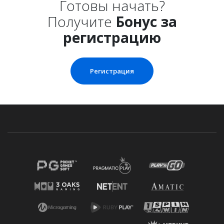
Готовы начать?
Получите
Бонус за
регистрацию
Регистрация