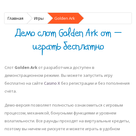
Главная
Игры
Golden Ark
Демо слот Golden Ark от —
играть бесплатно
Слот
Golden Ark
от разработчика
доступен в
демонстрационном режиме. Вы можете запустить игру
бесплатно на сайте
Casino X
без регистрации и без пополнения
счёта.
Демо-версия позволяет полностью ознакомиться с игровым
процессом, механикой, бонусными функциями и уровнем
волатильности. Все раунды проходят на виртуальные кредиты,
поэтому вы ничем не рискуете и можете играть в удобном