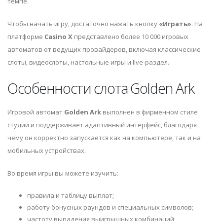
темпе.
Чтобы начать игру, достаточно нажать кнопку
«Играть»
. На
платформе
Casino X
представлено более 10 000 игровых
автоматов от ведущих провайдеров, включая классические
слоты, видеослоты, настольные игры и live-раздел.
Особенности слота Golden Ark
Игровой автомат
Golden Ark
выполнен в фирменном стиле
студии
и поддерживает адаптивный интерфейс, благодаря
чему он корректно запускается как на компьютере, так и на
мобильных устройствах.
Во время игры вы можете изучить:
правила и таблицу выплат;
работу бонусных раундов и специальных символов;
частоту выпадения выигрышных комбинаций;