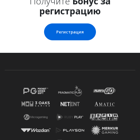
Получите
Бонус за
регистрацию
Регистрация