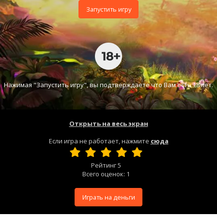
Запустить игру
Нажимая "Запустить игру", вы подтверждаете что Вам есть 18 лет.
Открыть на весь экран
Если игра не работает, нажмите
сюда
Рейтинг
5
Всего оценок:
1
Играть на деньги