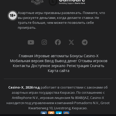
Азартные игры призваны развлекать. Помните, что
вы рискуете деньгами, когда делаете ставки. Не
тратьте больше, чем можете позволить себе
проиграть.
Главная
Игровые автоматы
Бонусы Casino-X
Мобильная версия
Ввод Вывод денег
Отзывы игроков
Контакты
Доступное зеркало
Регистрация
Скачать
Карта сайта
Casino-X, 2026 год
работает в соответствии с законами об
азартных играх государства Кюрасао. По соглашению с
Antillephone N.V., игровая лицензия № 8048/JAZ, Casino-X
находится под управлением компанией Pomadorro N.V., Groot
Kwartierweg 10, Livestrong, Кюрасао.