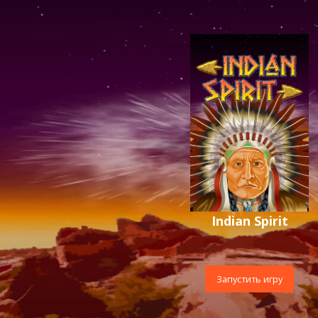
Indian Spirit
Запустить игру