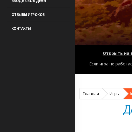
ВВОД ВЫВОД ДЕНЕГ
ОТЗЫВЫ ИГРОКОВ
КОНТАКТЫ
Открыть на 
Если игра не работа
Главная
Игры
I
Д