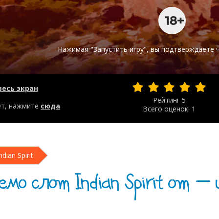
Нажимая "Запустить игру", вы подтверждаете ч
весь экран
Рейтинг
5
ет, нажмите
сюда
Всего оценок:
1
ndian Spirit
емо слот Indian Spirit от —