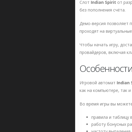
Слот
Indian Spirit
от раз
без пополнения счёта.
Демо-версия позволяет п
проходят на виртуальные
Чтобы начать игру, дост
провайдеров, включая кла
Особенности с
Игровой автомат
Indian 
как на компьютере, так и
Во время игры вы можете
правила и таблицу 
работу бонусных ра
частоту выпадения