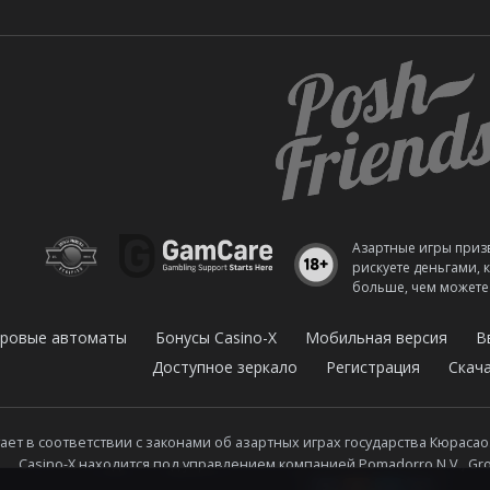
Азартные игры призв
рискуете деньгами, к
больше, чем можете 
ровые автоматы
Бонусы Casino-X
Мобильная версия
В
Доступное зеркало
Регистрация
Скач
ет в соответствии с законами об азартных играх государства Кюрасао. 
Casino-X находится под управлением компанией Pomadorro N.V., Groot