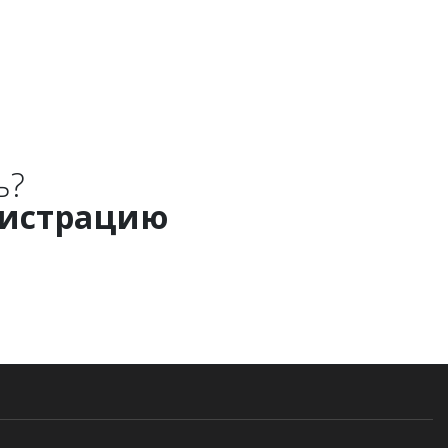
ь?
гистрацию