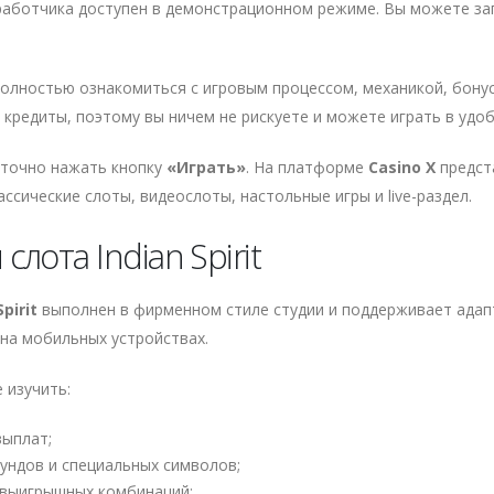
работчика
доступен в демонстрационном режиме. Вы можете зап
олностью ознакомиться с игровым процессом, механикой, бону
 кредиты, поэтому вы ничем не рискуете и можете играть в удо
аточно нажать кнопку
«Играть»
. На платформе
Casino X
предст
ссические слоты, видеослоты, настольные игры и live-раздел.
лота Indian Spirit
Spirit
выполнен в фирменном стиле студии
и поддерживает адап
 на мобильных устройствах.
 изучить:
выплат;
ундов и специальных символов;
 выигрышных комбинаций;