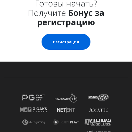
Готовы начать?
Получите
Бонус за
регистрацию
Регистрация