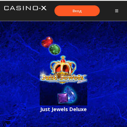
Вход
Just Jewels Deluxe