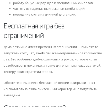
работу бонусных раундов и специальных символов;
частоту выпадения выигрышных комбинаций;
поведение слота на длинной дистанции.
Бесплатная игра без
ограничений
Демо-режим не имеет временных ограничений — вы можете
запускать слот
Just Jewels Deluxe
неограниченное количество
раз. Это особенно удобно для новых игроков, которые хотят
разобраться в механике, а также для опытных пользователей,
тестирующих стратегии ставок.
Обратите внимание: в бесплатной версии выигрыши носят
исключительно ознакомительный характер и не могут быть
выведены.