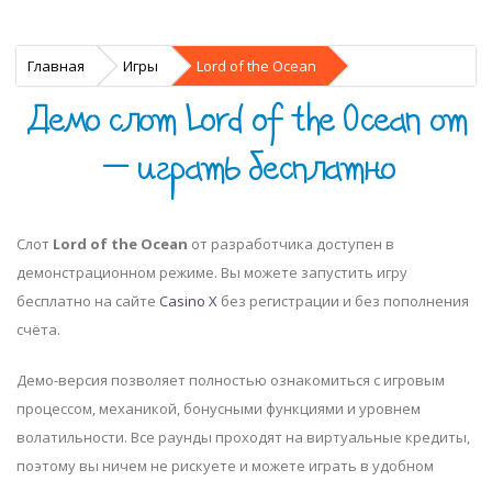
Главная
Игры
Lord of the Ocean
Демо слот Lord of the Ocean от
— играть бесплатно
Слот
Lord of the Ocean
от разработчика
доступен в
демонстрационном режиме. Вы можете запустить игру
бесплатно на сайте
Casino X
без регистрации и без пополнения
счёта.
Демо-версия позволяет полностью ознакомиться с игровым
процессом, механикой, бонусными функциями и уровнем
волатильности. Все раунды проходят на виртуальные кредиты,
поэтому вы ничем не рискуете и можете играть в удобном