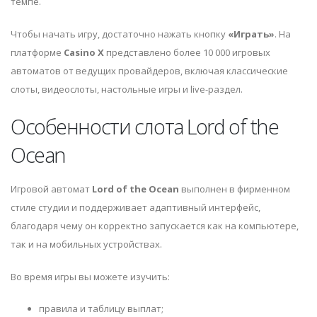
темпе.
Чтобы начать игру, достаточно нажать кнопку
«Играть»
. На
платформе
Casino X
представлено более 10 000 игровых
автоматов от ведущих провайдеров, включая классические
слоты, видеослоты, настольные игры и live-раздел.
Особенности слота Lord of the
Ocean
Игровой автомат
Lord of the Ocean
выполнен в фирменном
стиле студии
и поддерживает адаптивный интерфейс,
благодаря чему он корректно запускается как на компьютере,
так и на мобильных устройствах.
Во время игры вы можете изучить:
правила и таблицу выплат;