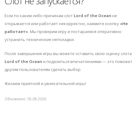
Слот не запускается?
Если по каким-либо причинам слот
Lord of the Ocean
не
открывается или работает некорректно, нажмите кнопку
«Не
работает»
. Мы проверим игру и постараемся оперативно
устранить технические неполадки.
После завершения игры вы можете оставить свою оценку слота
Lord of the Ocean
и поделиться впечатлениями — это поможет
другим пользователям сделать выбор.
Желаем приятной и увлекательной игры!
Обновлено:
05.08.2026