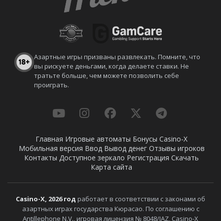
Азартные игры призваны развлекать. Помните, что
вы рискуете деньгами, когда делаете ставки. Не
тратьте больше, чем можете позволить себе
проиграть.
Главная
Игровые автоматы
Бонусы Casino-X
Мобильная версия
Ввод Вывод денег
Отзывы игроков
Контакты
Доступное зеркало
Регистрация
Скачать
Карта сайта
Casino-X, 2026 год
работает в соответствии с законами об
азартных играх государства Кюрасао. По соглашению с
Antillephone N.V., игровая лицензия № 8048/JAZ, Casino-X