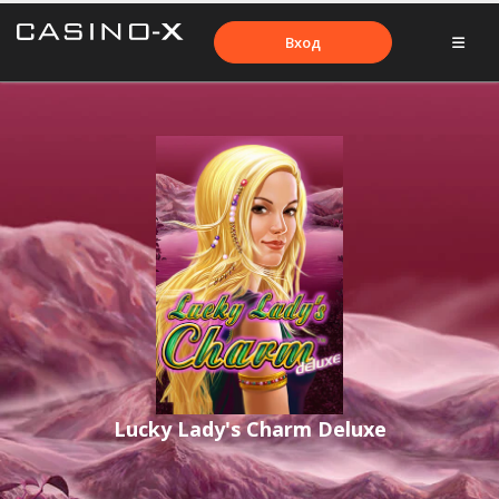
Вход
Lucky Lady's Charm Deluxe