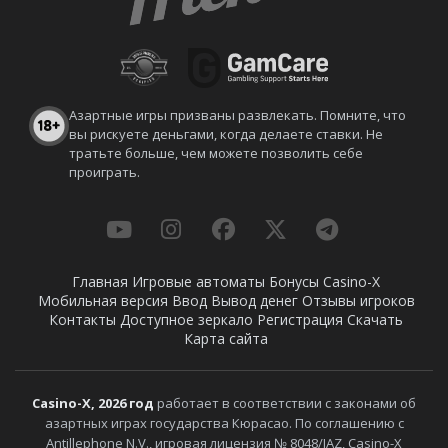
Азартные игры призваны развлекать. Помните, что
вы рискуете деньгами, когда делаете ставки. Не
тратьте больше, чем можете позволить себе
проиграть.
Главная
Игровые автоматы
Бонусы Casino-X
Мобильная версия
Ввод Вывод денег
Отзывы игроков
Контакты
Доступное зеркало
Регистрация
Скачать
Карта сайта
Casino-X, 2026 год
работает в соответствии с законами об
азартных играх государства Кюрасао. По соглашению с
Antillephone N.V., игровая лицензия № 8048/JAZ, Casino-X