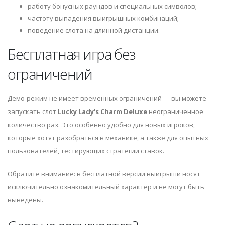
работу бонусных раундов и специальных символов;
частоту выпадения выигрышных комбинаций;
поведение слота на длинной дистанции.
Бесплатная игра без
ограничений
Демо-режим не имеет временных ограничений — вы можете
запускать слот
Lucky Lady's Charm Deluxe
неограниченное
количество раз. Это особенно удобно для новых игроков,
которые хотят разобраться в механике, а также для опытных
пользователей, тестирующих стратегии ставок.
Обратите внимание: в бесплатной версии выигрыши носят
исключительно ознакомительный характер и не могут быть
выведены.