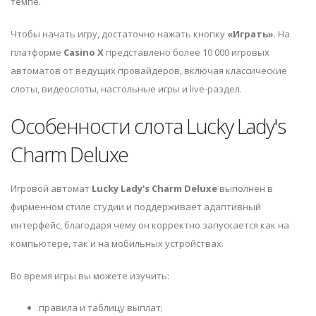
темпе.
Чтобы начать игру, достаточно нажать кнопку
«Играть»
. На
платформе
Casino X
представлено более 10 000 игровых
автоматов от ведущих провайдеров, включая классические
слоты, видеослоты, настольные игры и live-раздел.
Особенности слота Lucky Lady's
Charm Deluxe
Игровой автомат
Lucky Lady's Charm Deluxe
выполнен в
фирменном стиле студии
и поддерживает адаптивный
интерфейс, благодаря чему он корректно запускается как на
компьютере, так и на мобильных устройствах.
Во время игры вы можете изучить:
правила и таблицу выплат;