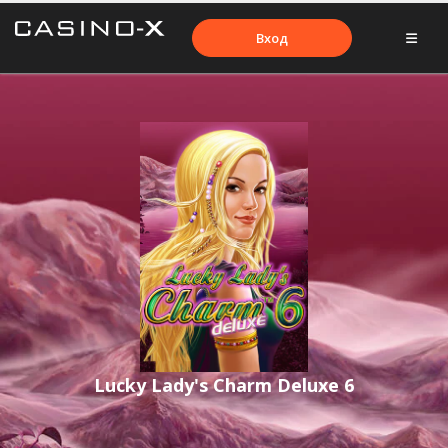
Вход
Lucky Lady's Charm Deluxe 6