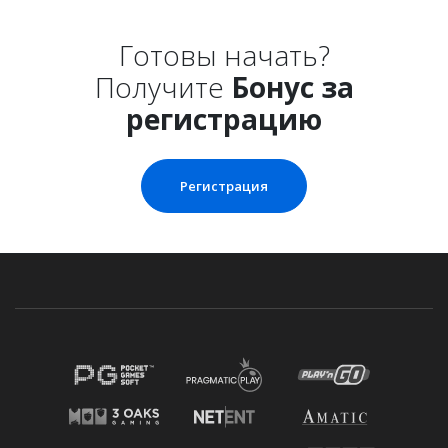
Готовы начать?
Получите
Бонус за
регистрацию
Регистрация