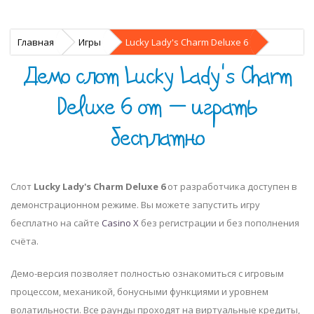
Главная
Игры
Lucky Lady's Charm Deluxe 6
Демо слот Lucky Lady's Charm
Deluxe 6 от — играть
бесплатно
Слот
Lucky Lady's Charm Deluxe 6
от разработчика
доступен в
демонстрационном режиме. Вы можете запустить игру
бесплатно на сайте
Casino X
без регистрации и без пополнения
счёта.
Демо-версия позволяет полностью ознакомиться с игровым
процессом, механикой, бонусными функциями и уровнем
волатильности. Все раунды проходят на виртуальные кредиты,