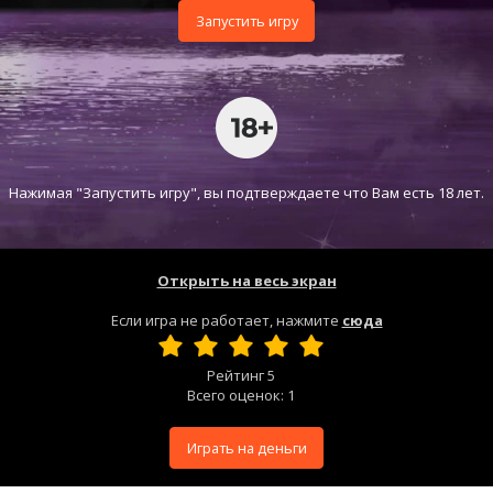
Запустить игру
Нажимая "Запустить игру", вы подтверждаете что Вам есть 18 лет.
Открыть на весь экран
Если игра не работает, нажмите
сюда
Рейтинг
5
Всего оценок:
1
Играть на деньги