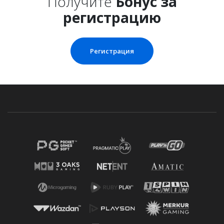
Получите
Бонус за
регистрацию
Регистрация