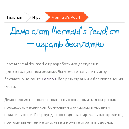
Главная
Игры
Mermaid's Pearl
Демо слот Mermaid's Pearl от
— играть бесплатно
Слот
Mermaid's Pearl
от разработчика
доступен в
демонстрационном режиме. Вы можете запустить игру
бесплатно на сайте
Casino X
без регистрации и без пополнения
счёта.
Демо-версия позволяет полностью ознакомиться с игровым
процессом, механикой, бонусными функциями и уровнем
волатильности. Все раунды проходят на виртуальные кредиты,
поэтому вы ничем не рискуете и можете играть в удобном