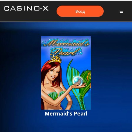
Вход
Mermaid's Pearl