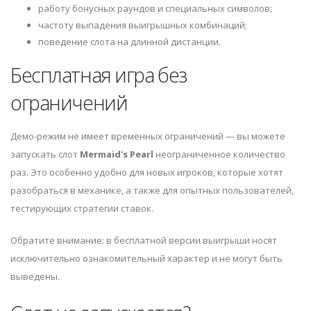
работу бонусных раундов и специальных символов;
частоту выпадения выигрышных комбинаций;
поведение слота на длинной дистанции.
Бесплатная игра без
ограничений
Демо-режим не имеет временных ограничений — вы можете
запускать слот
Mermaid's Pearl
неограниченное количество
раз. Это особенно удобно для новых игроков, которые хотят
разобраться в механике, а также для опытных пользователей,
тестирующих стратегии ставок.
Обратите внимание: в бесплатной версии выигрыши носят
исключительно ознакомительный характер и не могут быть
выведены.