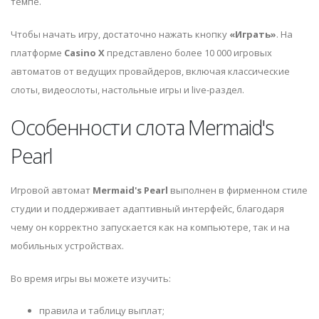
темпе.
Чтобы начать игру, достаточно нажать кнопку
«Играть»
. На
платформе
Casino X
представлено более 10 000 игровых
автоматов от ведущих провайдеров, включая классические
слоты, видеослоты, настольные игры и live-раздел.
Особенности слота Mermaid's
Pearl
Игровой автомат
Mermaid's Pearl
выполнен в фирменном стиле
студии
и поддерживает адаптивный интерфейс, благодаря
чему он корректно запускается как на компьютере, так и на
мобильных устройствах.
Во время игры вы можете изучить:
правила и таблицу выплат;