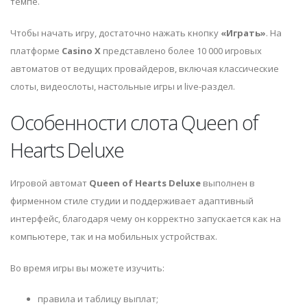
темпе.
Чтобы начать игру, достаточно нажать кнопку
«Играть»
. На
платформе
Casino X
представлено более 10 000 игровых
автоматов от ведущих провайдеров, включая классические
слоты, видеослоты, настольные игры и live-раздел.
Особенности слота Queen of
Hearts Deluxe
Игровой автомат
Queen of Hearts Deluxe
выполнен в
фирменном стиле студии
и поддерживает адаптивный
интерфейс, благодаря чему он корректно запускается как на
компьютере, так и на мобильных устройствах.
Во время игры вы можете изучить:
правила и таблицу выплат;