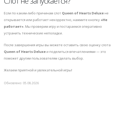
Слот не запускается?
Если по каким-либо причинам слот
Queen of Hearts Deluxe
не
открывается или работает некорректно, нажмите кнопку
«Не
работает»
. Мы проверим игру и постараемся оперативно
устранить технические неполадки.
После завершения игры вы можете оставить свою оценку слота
Queen of Hearts Deluxe
и поделиться впечатлениями — это
поможет другим пользователям сделать выбор.
Желаем приятной и увлекательной игры!
Обновлено:
05.08.2026