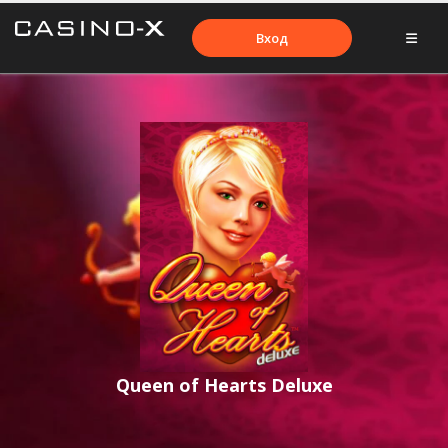
Вход
Queen of Hearts Deluxe