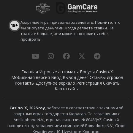
Азартные игры призваны развлекать. Помните, что
вы рискуете деньгами, когда делаете ставки. Не
тратьте больше, чем можете позволить себе
проиграть.
Главная
Игровые автоматы
Бонусы Casino-X
Мобильная версия
Ввод Вывод денег
Отзывы игроков
Контакты
Доступное зеркало
Регистрация
Скачать
Карта сайта
Casino-X, 2026 год
работает в соответствии с законами об
азартных играх государства Кюрасао. По соглашению с
Antillephone N.V., игровая лицензия № 8048/JAZ, Casino-X
находится под управлением компанией Pomadorro N.V., Groot
Kwartierweg 10, Livestrong, Кюрасао.