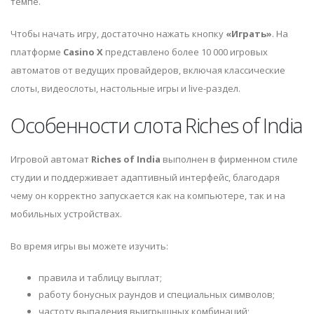
темпе.
Чтобы начать игру, достаточно нажать кнопку
«Играть»
. На
платформе
Casino X
представлено более 10 000 игровых
автоматов от ведущих провайдеров, включая классические
слоты, видеослоты, настольные игры и live-раздел.
Особенности слота Riches of India
Игровой автомат
Riches of India
выполнен в фирменном стиле
студии
и поддерживает адаптивный интерфейс, благодаря
чему он корректно запускается как на компьютере, так и на
мобильных устройствах.
Во время игры вы можете изучить:
правила и таблицу выплат;
работу бонусных раундов и специальных символов;
частоту выпадения выигрышных комбинаций;