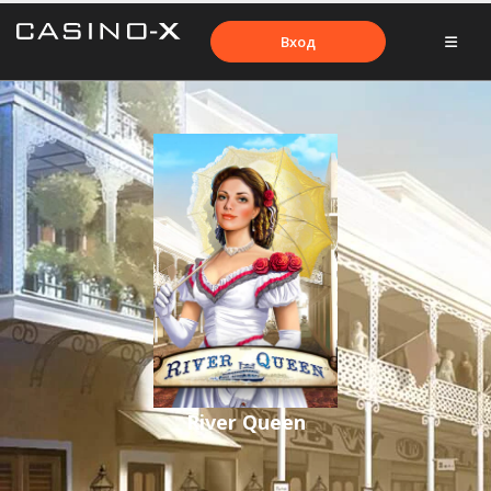
Вход
River Queen