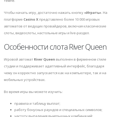
темпе.
Чтобы начать игру, достаточно нажать кнопку
«Играть»
. На
платформе
Casino X
представлено более 10 000 игровых
автоматов от ведущих провайдеров, включая классические
слоты, видеослоты, настольные игры и live-раздел.
Особенности слота River Queen
Игровой автомат
River Queen
выполнен в фирменном стиле
студии
и поддерживает адаптивный интерфейс, благодаря
чему он корректно запускается как на компьютере, так и на
мобильных устройствах.
Во время игры вы можете изучить:
правила и таблицу выплат;
работу бонусных раундов и специальных символов;
частоту выпадения выигрышных комбинаций;