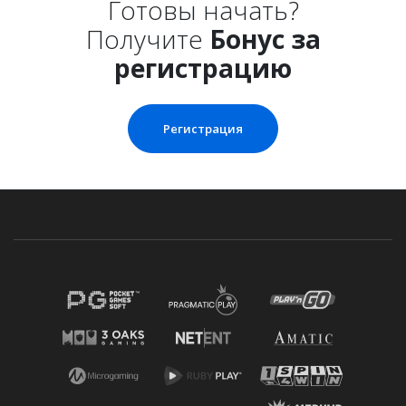
Готовы начать?
Получите
Бонус за
регистрацию
Регистрация