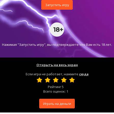
Запустить игру
Нажимая "Запустить игру", вы подтверждаете что Вам есть 18 лет.
Открыть на весь экран
Если игра не работает, нажмите
сюда
Рейтинг
5
Всего оценок:
1
Играть на деньги