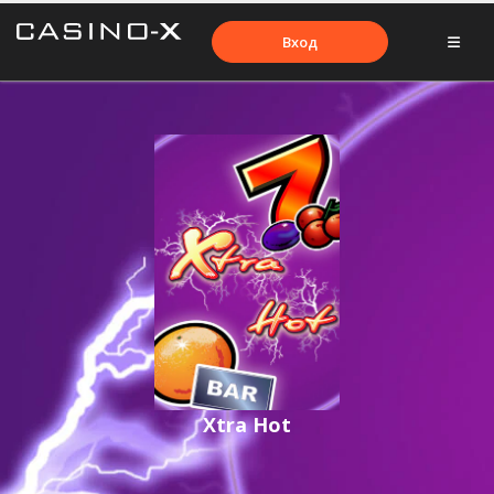
Вход
Xtra Hot