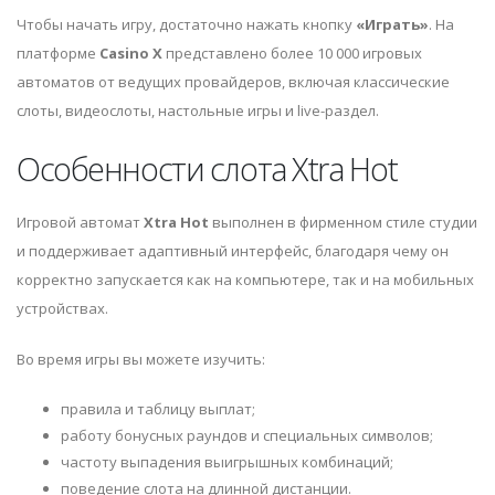
Чтобы начать игру, достаточно нажать кнопку
«Играть»
. На
платформе
Casino X
представлено более 10 000 игровых
автоматов от ведущих провайдеров, включая классические
слоты, видеослоты, настольные игры и live-раздел.
Особенности слота Xtra Hot
Игровой автомат
Xtra Hot
выполнен в фирменном стиле студии
и поддерживает адаптивный интерфейс, благодаря чему он
корректно запускается как на компьютере, так и на мобильных
устройствах.
Во время игры вы можете изучить:
правила и таблицу выплат;
работу бонусных раундов и специальных символов;
частоту выпадения выигрышных комбинаций;
поведение слота на длинной дистанции.