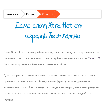
Главная
Игры
Xtra Hot
Демо слот Xtra Hot от —
играть бесплатно
Слот
Xtra Hot
от разработчика
доступен в демонстрационном
режиме. Вы можете запустить игру бесплатно на сайте
Casino X
без регистрации и без пополнения счёта.
Демо-версия позволяет полностью ознакомиться с игровым
процессом, механикой, бонусными функциями и уровнем
волатильности. Все раунды проходят на виртуальные кредиты,
поэтому вы ничем не рискуете и можете играть в удобном
темпе.