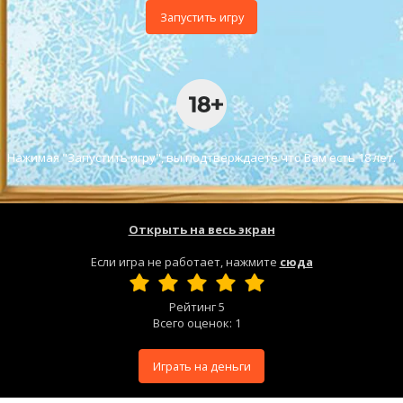
Запустить игру
Нажимая "Запустить игру", вы подтверждаете что Вам есть 18 лет.
Открыть на весь экран
Если игра не работает, нажмите
сюда
Рейтинг
5
Всего оценок:
1
Играть на деньги