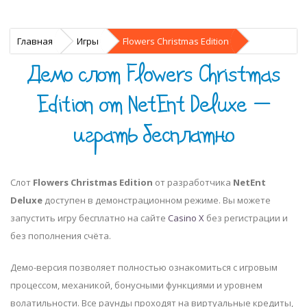
Главная
Игры
Flowers Christmas Edition
Демо слот Flowers Christmas
Edition от NetEnt Deluxe —
играть бесплатно
Слот
Flowers Christmas Edition
от разработчика
NetEnt
Deluxe
доступен в демонстрационном режиме. Вы можете
запустить игру бесплатно на сайте
Casino X
без регистрации и
без пополнения счёта.
Демо-версия позволяет полностью ознакомиться с игровым
процессом, механикой, бонусными функциями и уровнем
волатильности. Все раунды проходят на виртуальные кредиты,