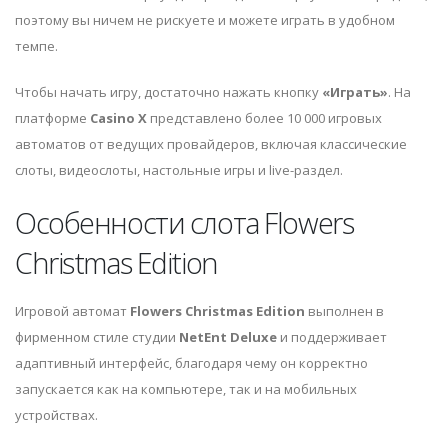
поэтому вы ничем не рискуете и можете играть в удобном
темпе.
Чтобы начать игру, достаточно нажать кнопку
«Играть»
. На
платформе
Casino X
представлено более 10 000 игровых
автоматов от ведущих провайдеров, включая классические
слоты, видеослоты, настольные игры и live-раздел.
Особенности слота Flowers
Christmas Edition
Игровой автомат
Flowers Christmas Edition
выполнен в
фирменном стиле студии
NetEnt Deluxe
и поддерживает
адаптивный интерфейс, благодаря чему он корректно
запускается как на компьютере, так и на мобильных
устройствах.