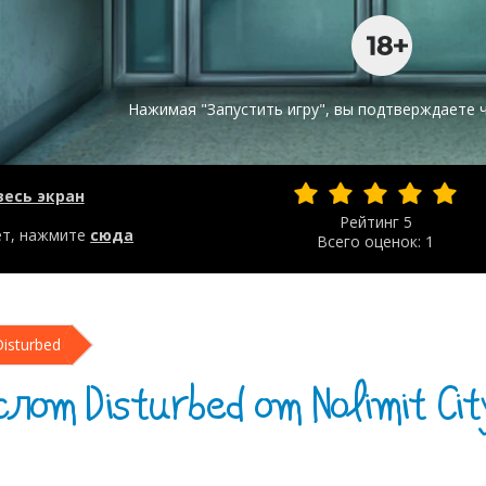
Нажимая "Запустить игру", вы подтверждаете ч
весь экран
Рейтинг
5
ет, нажмите
сюда
Всего оценок:
1
isturbed
лот Disturbed от Nolimit C