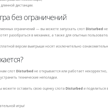
 длинной дистанции.
гра без ограничений
еменных ограничений — вы можете запускать слот
Disturbed
не
хотят разобраться в механике, а также для опытных пользовате
сплатной версии выигрыши носят исключительно ознакомительны
кается?
инам слот
Disturbed
не открывается или работает некорректно,
устранить технические неполадки.
вы можете оставить свою оценку слота
Disturbed
и поделиться 
ательной игры!