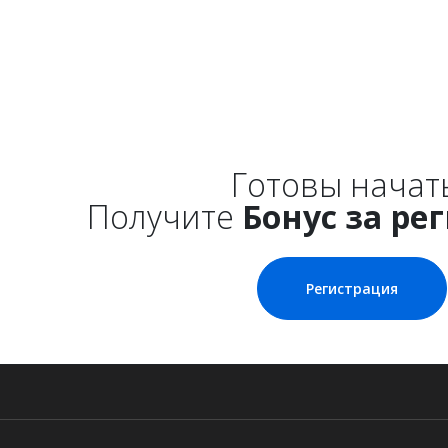
Готовы начат
Получите
Бонус за ре
Регистрация