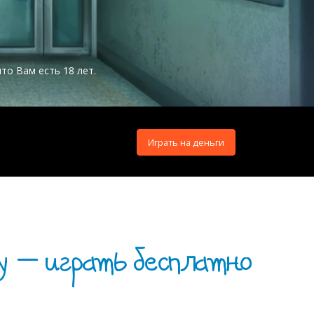
то Вам есть 18 лет.
Играть на деньги
ity — играть бесплатно