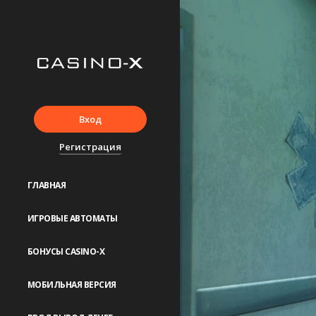
Вход
Регистрация
ГЛАВНАЯ
ИГРОВЫЕ АВТОМАТЫ
БОНУСЫ CASINO-X
МОБИЛЬНАЯ ВЕРСИЯ