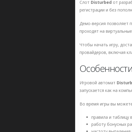
Слот
Disturbed
от разра
регистрации и без пополн
Демо-версия позволяет п
проходят на виртуальные
Чтобы начать игру, дост
провайдеров, включая кла
Особенности 
Игровой автомат
Distur
запускается как на компь
Во время игры вы можете
правила и таблицу 
работу бонусных ра
частоту выпадения