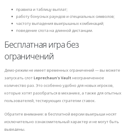
правила и таблицу выплат;
работу бонусных раундов и специальных символов;
частоту выпадения выигрышных комбинаций;
поведение слота на длинной дистанции.
Бесплатная игра без
ограничений
Демо-режим не имеет временных ограничений — вы можете
запускать слот
Leprechaun's Vault
неограниченное
количество раз. Это особенно удобно для новых игроков,
которые хотят разобраться в механике, а также для опытных
пользователей, тестирующих стратегии ставок.
Обратите внимание: в бесплатной версии выигрыши носят
исключительно ознакомительный характер и не могут быть
выведены.