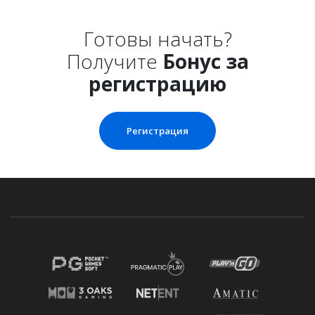
Готовы начать?
Получите
Бонус за
регистрацию
Регистрация