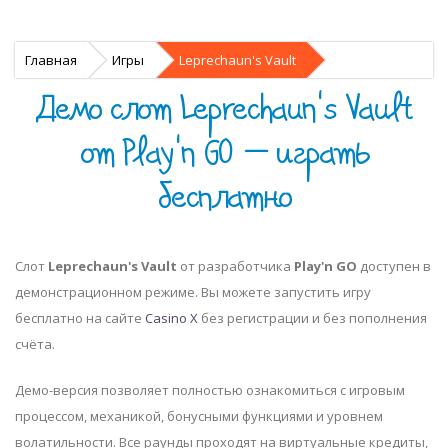
Главная
Игры
Leprechaun's Vault
Демо слот Leprechaun's Vault
от Play'n GO — играть
бесплатно
Слот
Leprechaun's Vault
от разработчика
Play'n GO
доступен в
демонстрационном режиме. Вы можете запустить игру
бесплатно на сайте
Casino X
без регистрации и без пополнения
счёта.
Демо-версия позволяет полностью ознакомиться с игровым
процессом, механикой, бонусными функциями и уровнем
волатильности. Все раунды проходят на виртуальные кредиты,