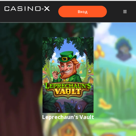
Вход
Leprechaun's Vault