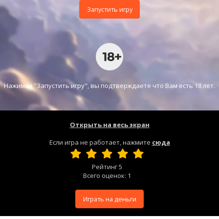
Запустить игру
Нажимая "Запустить игру", вы подтверждаете что Вам есть 18 лет.
Открыть на весь экран
Если игра не работает, нажмите
сюда
Рейтинг
5
Всего оценок:
1
Играть на деньги