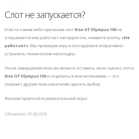
Слот не запускается?
Если по каким-либо причинам слот
Rise Of Olympus 100
не
открывается или работает некорректно, нажмите кнопку
«Не
работает»
. Мы проверим игру и постараемся оперативно
устранить технические неполадки.
После завершения игры вы можете оставить свою оценку слота
Rise Of Olympus 100
и поделиться впечатлениями — это
поможет другим пользователям сделать выбор.
Желаем приятной и увлекательной игры!
Обновлено:
05.08.2026