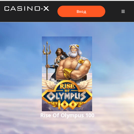
Вход
Rise Of Olympus 100