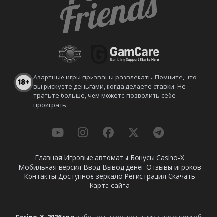
Азартные игры призваны развлекать. Помните, что
вы рискуете деньгами, когда делаете ставки. Не
тратьте больше, чем можете позволить себе
проиграть.
Главная
Игровые автоматы
Бонусы Casino-X
Мобильная версия
Ввод Вывод денег
Отзывы игроков
Контакты
Доступное зеркало
Регистрация
Скачать
Карта сайта
Casino-X, 2026 год
работает в соответствии с законами об