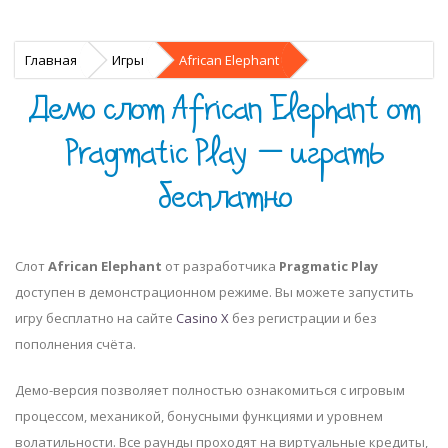
Главная
Игры
African Elephant
Демо слот African Elephant от
Pragmatic Play — играть
бесплатно
Слот
African Elephant
от разработчика
Pragmatic Play
доступен в демонстрационном режиме. Вы можете запустить
игру бесплатно на сайте
Casino X
без регистрации и без
пополнения счёта.
Демо-версия позволяет полностью ознакомиться с игровым
процессом, механикой, бонусными функциями и уровнем
волатильности. Все раунды проходят на виртуальные кредиты,