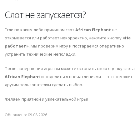
Слот не запускается?
Если по каким-либо причинам слот
African Elephant
не
открывается или работает некорректно, нажмите кнопку
«Не
работает»
. Мы проверим игру и постараемся оперативно
устранить технические неполадки.
После завершения игры вы можете оставить свою оценку слота
African Elephant
и поделиться впечатлениями — это поможет
другим пользователям сделать выбор.
Желаем приятной и увлекательной игры!
Обновлено:
09.08.2026