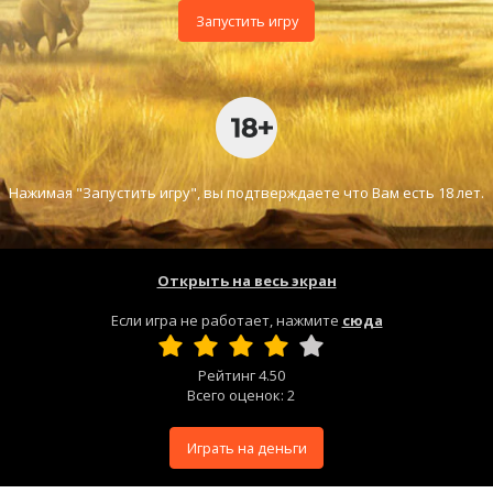
Запустить игру
Нажимая "Запустить игру", вы подтверждаете что Вам есть 18 лет.
Открыть на весь экран
Если игра не работает, нажмите
сюда
Рейтинг
4.50
Всего оценок:
2
Играть на деньги