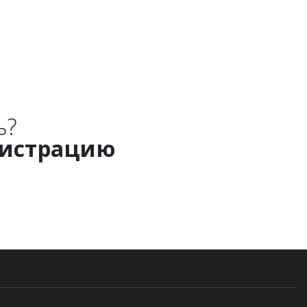
ь?
гистрацию