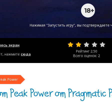
Нажимая "Запустить игру", вы подтверждаете ч
весь экран
Рейтинг
2.50
ет, нажмите
сюда
Всего оценок:
2
Peak Power
т Peak Power от Pragmatic 