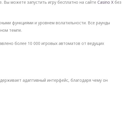
. Вы можете запустить игру бесплатно на сайте
Casino X
без
сными функциями и уровнем волатильности. Все раунды
бном темпе.
авлено более 10 000 игровых автоматов от ведущих
держивает адаптивный интерфейс, благодаря чему он