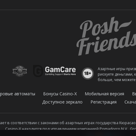
Азартные игры призв
рискуете деньгами, к
больше, чем можете 
ровые автоматы
Бонусы Casino-X
Мобильная версия
В
Доступное зеркало
Регистрация
Скач
ет в соответствии с законами об азартных играх государства Кюрасао. 
Casino-X находится под управлением компанией Pomadorro N.V., Groot