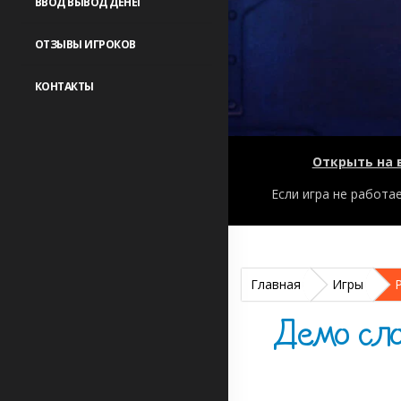
ВВОД ВЫВОД ДЕНЕГ
ОТЗЫВЫ ИГРОКОВ
КОНТАКТЫ
Открыть на 
Если игра не работа
Главная
Игры
Демо сло