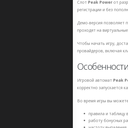
Слот
Peak Power
от раз
регистрации и без пополн
Демо-версия позволяет п
проходят на виртуальные
Чтобы начать игру, дост
провайдеров, включая кла
Особенности 
Игровой автомат
Peak P
корректно запускается ка
Во время игры вы можете
правила и таблицу 
работу бонусных ра
частоту выпадения