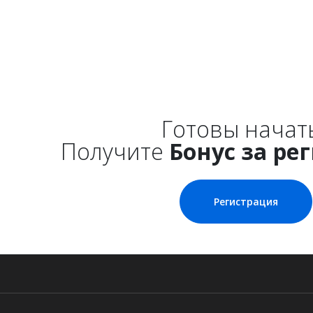
Готовы начат
Получите
Бонус за ре
Регистрация