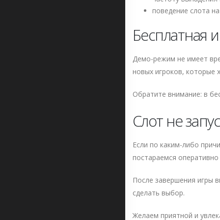
поведение слота на
Бесплатная и
Демо-режим не имеет вр
новых игроков, которые 
Обратите внимание: в бе
Слот не запус
Если по каким-либо прич
постараемся оперативно 
После завершения игры 
сделать выбор.
Желаем приятной и увлек