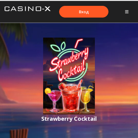
Вход
Strawberry Cocktail