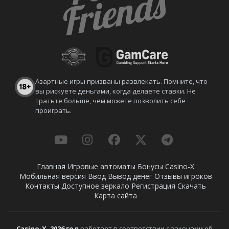
Азартные игры призваны развлекать. Помните, что
вы рискуете деньгами, когда делаете ставки. Не
тратьте больше, чем можете позволить себе
проиграть.
Главная
Игровые автоматы
Бонусы Casino-X
Мобильная версия
Ввод Вывод денег
Отзывы игроков
Контакты
Доступное зеркало
Регистрация
Скачать
Карта сайта
Casino-X, 2026 год
работает в соответствии с законами об