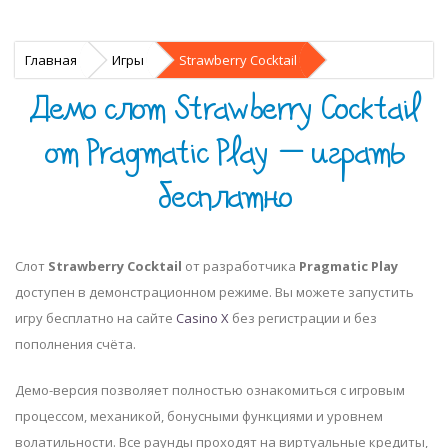
Главная
Игры
Strawberry Cocktail
Демо слот Strawberry Cocktail
от Pragmatic Play — играть
бесплатно
Слот
Strawberry Cocktail
от разработчика
Pragmatic Play
доступен в демонстрационном режиме. Вы можете запустить
игру бесплатно на сайте
Casino X
без регистрации и без
пополнения счёта.
Демо-версия позволяет полностью ознакомиться с игровым
процессом, механикой, бонусными функциями и уровнем
волатильности. Все раунды проходят на виртуальные кредиты,