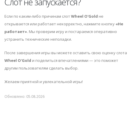
Слот не запускается?
Если по каким-либо причинам слот
Wheel O'Gold
не
открывается или работает некорректно, нажмите кнопку
«Не
работает»
. Мы проверим игру и постараемся оперативно
устранить технические неполадки.
После завершения игры вы можете оставить свою оценку слота
Wheel O'Gold
и поделиться впечатлениями — это поможет
другим пользователям сделать выбор.
Желаем приятной и увлекательной игры!
Обновлено:
05.08.2026