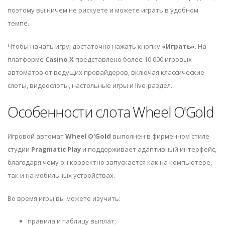
поэтому вы ничем не рискуете и можете играть в удобном
темпе.
Чтобы начать игру, достаточно нажать кнопку
«Играть»
. На
платформе
Casino X
представлено более 10 000 игровых
автоматов от ведущих провайдеров, включая классические
слоты, видеослоты, настольные игры и live-раздел.
Особенности слота Wheel O'Gold
Игровой автомат
Wheel O'Gold
выполнен в фирменном стиле
студии
Pragmatic Play
и поддерживает адаптивный интерфейс,
благодаря чему он корректно запускается как на компьютере,
так и на мобильных устройствах.
Во время игры вы можете изучить:
правила и таблицу выплат;