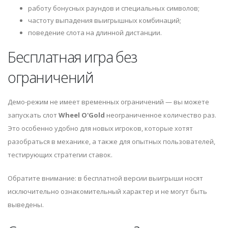
работу бонусных раундов и специальных символов;
частоту выпадения выигрышных комбинаций;
поведение слота на длинной дистанции.
Бесплатная игра без
ограничений
Демо-режим не имеет временных ограничений — вы можете
запускать слот
Wheel O'Gold
неограниченное количество раз.
Это особенно удобно для новых игроков, которые хотят
разобраться в механике, а также для опытных пользователей,
тестирующих стратегии ставок.
Обратите внимание: в бесплатной версии выигрыши носят
исключительно ознакомительный характер и не могут быть
выведены.