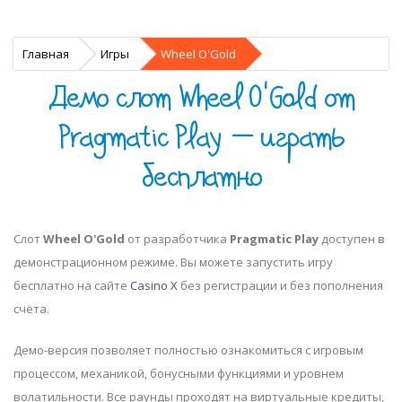
Главная
Игры
Wheel O'Gold
Демо слот Wheel O'Gold от
Pragmatic Play — играть
бесплатно
Слот
Wheel O'Gold
от разработчика
Pragmatic Play
доступен в
демонстрационном режиме. Вы можете запустить игру
бесплатно на сайте
Casino X
без регистрации и без пополнения
счёта.
Демо-версия позволяет полностью ознакомиться с игровым
процессом, механикой, бонусными функциями и уровнем
волатильности. Все раунды проходят на виртуальные кредиты,