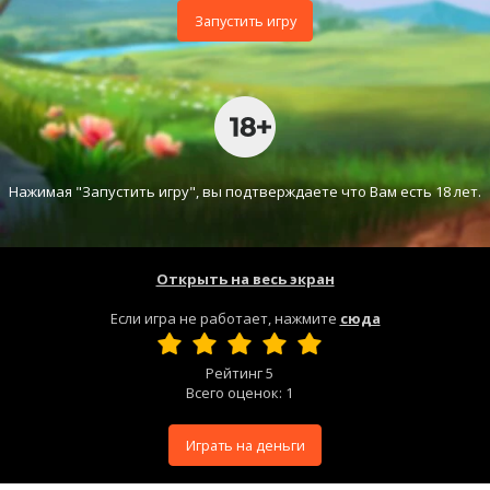
Запустить игру
Нажимая "Запустить игру", вы подтверждаете что Вам есть 18 лет.
Открыть на весь экран
Если игра не работает, нажмите
сюда
Рейтинг
5
Всего оценок:
1
Играть на деньги