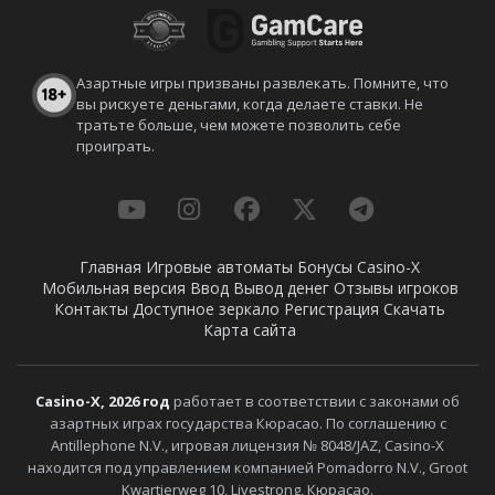
Азартные игры призваны развлекать. Помните, что
вы рискуете деньгами, когда делаете ставки. Не
тратьте больше, чем можете позволить себе
проиграть.
Главная
Игровые автоматы
Бонусы Casino-X
Мобильная версия
Ввод Вывод денег
Отзывы игроков
Контакты
Доступное зеркало
Регистрация
Скачать
Карта сайта
Casino-X, 2026 год
работает в соответствии с законами об
азартных играх государства Кюрасао. По соглашению с
Antillephone N.V., игровая лицензия № 8048/JAZ, Casino-X
находится под управлением компанией Pomadorro N.V., Groot
Kwartierweg 10, Livestrong, Кюрасао.