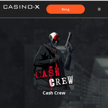
Вход
Cash Crew