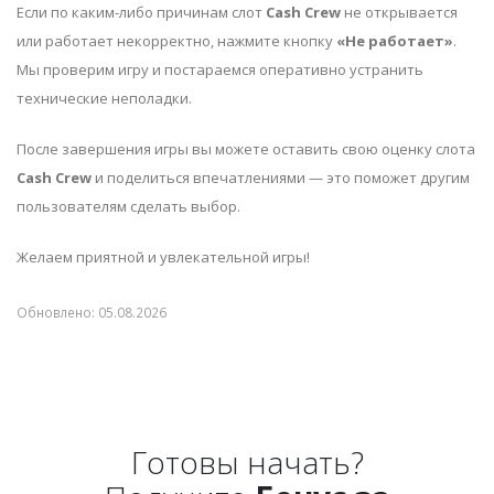
Если по каким-либо причинам слот
Cash Crew
не открывается
или работает некорректно, нажмите кнопку
«Не работает»
.
Мы проверим игру и постараемся оперативно устранить
технические неполадки.
После завершения игры вы можете оставить свою оценку слота
Cash Crew
и поделиться впечатлениями — это поможет другим
пользователям сделать выбор.
Желаем приятной и увлекательной игры!
Обновлено:
05.08.2026
Готовы начать?