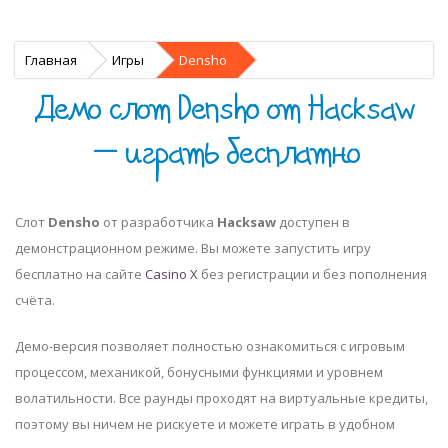
Главная
Игры
Densho
Демо слот Densho от Hacksaw
— играть бесплатно
Слот
Densho
от разработчика
Hacksaw
доступен в
демонстрационном режиме. Вы можете запустить игру
бесплатно на сайте
Casino X
без регистрации и без пополнения
счёта.
Демо-версия позволяет полностью ознакомиться с игровым
процессом, механикой, бонусными функциями и уровнем
волатильности. Все раунды проходят на виртуальные кредиты,
поэтому вы ничем не рискуете и можете играть в удобном