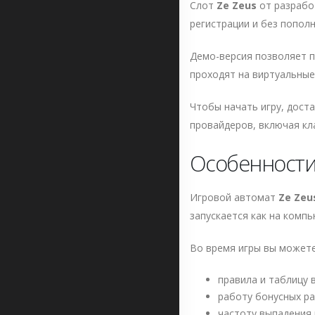
Слот
Ze Zeus
от разраб
регистрации и без пополн
Демо-версия позволяет п
проходят на виртуальные
Чтобы начать игру, дост
провайдеров, включая кла
Особенности 
Игровой автомат
Ze Zeu
запускается как на компь
Во время игры вы можете
правила и таблицу 
работу бонусных ра
частоту выпадения