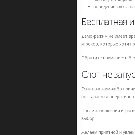
поведение слота на
Бесплатная и
Демо-режим не имеет вр
игроков, которые хотят 
Обратите внимание: в бе
Слот не запус
Если по каким-либо прич
постараемся оперативно 
После завершения игры 
выбор.
Желаем приятной и увлек