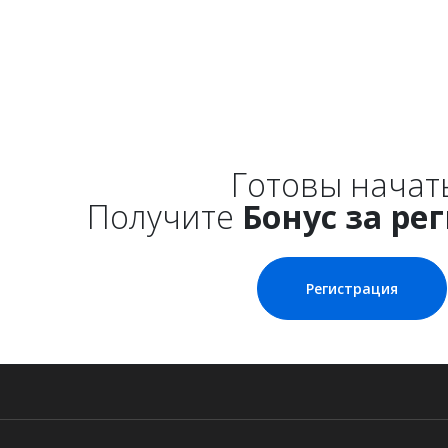
Готовы начат
Получите
Бонус за ре
Регистрация