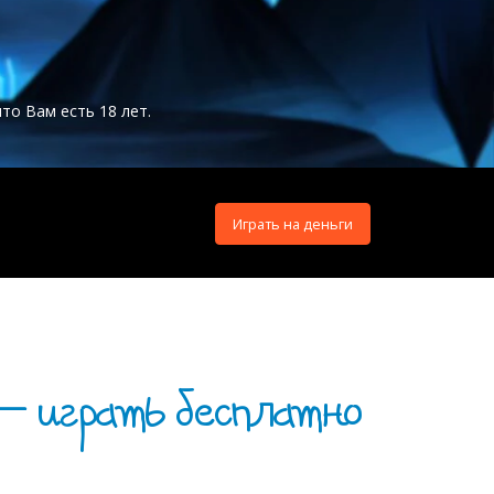
то Вам есть 18 лет.
Играть на деньги
 — играть бесплатно